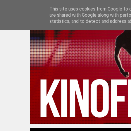
This site uses cookies from Google to de
S
are shared with Google along with perfo
statistics, and to detect and address a
k
i
p
t
o
c
o
n
t
e
n
t