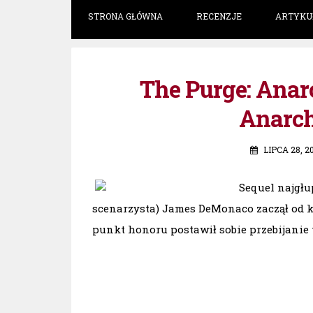
STRONA GŁÓWNA
RECENZJE
ARTYKU
The Purge: Anar
Anarch
LIPCA 28, 2
Sequel najgłu
scenarzysta) James DeMonaco zaczął od 
punkt honoru postawił sobie przebijanie 