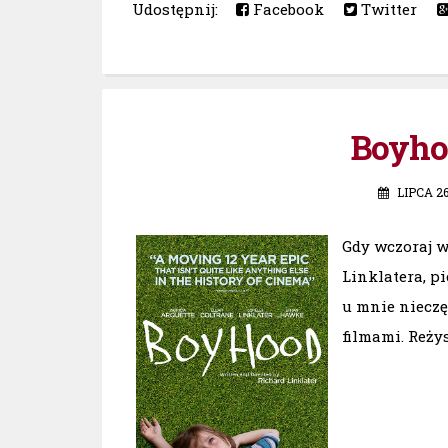
Udostępnij:
Facebook
Twitter
Boyhoo
LIPCA 26
Gdy wczoraj 
Linklatera, p
u mnie nieczę
filmami. Reżys