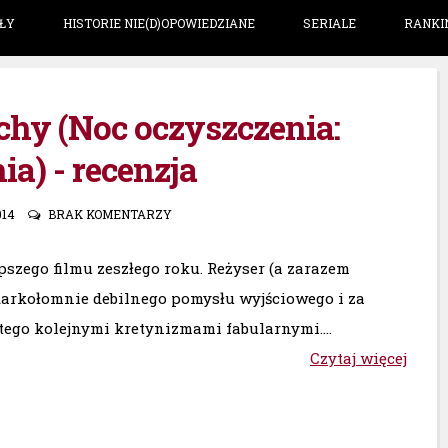
ŁY
HISTORIE NIE(D)OPOWIEDZIANE
SERIALE
RANKI
chy (Noc oczyszczenia:
ia) - recenzja
014
BRAK KOMENTARZY
pszego filmu zeszłego roku. Reżyser (a zarazem
karkołomnie debilnego pomysłu wyjściowego i za
tego kolejnymi kretynizmami fabularnymi....
Czytaj więcej