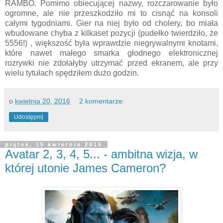
RAMBO. Pomimo obiecującej nazwy, rozczarowanie było
ogromne, ale nie przeszkodziło mi to cisnąć na konsoli
całymi tygodniami. Gier na niej było od cholery, bo miała
wbudowane chyba z kilkaset pozycji (pudełko twierdziło, że
5556!) , większość była wprawdzie niegrywalnymi knotami,
które nawet małego smarka głodnego elektronicznej
rozrywki nie zdołałyby utrzymać przed ekranem, ale przy
wielu tytułach spędziłem dużo godzin.
o
kwietnia 20, 2016
2 komentarze:
Udostępnij
piątek, 15 kwietnia 2016
Avatar 2, 3, 4, 5... - ambitna wizja, w
której utonie James Cameron?