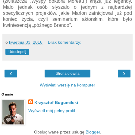
(zwłaszcza „Wyspy doktora Moreau”) krążą już legendy.
Mało jednak osób słyszało o jednym z najbardziej
specyficznych projektów, jakie Marlon zainicjował już pod
koniec życia, czyli seminarium aktorskim, które było
kwintesencją „późnego Brando”.
o
kwietnia 03, 2016
Brak komentarzy:
Udostępnij
‹
›
Strona główna
Wyświetl wersję na komputer
O mnie
Krzysztof Bogumilski
Wyświetl mój pełny profil
Obsługiwane przez usługę
Blogger
.