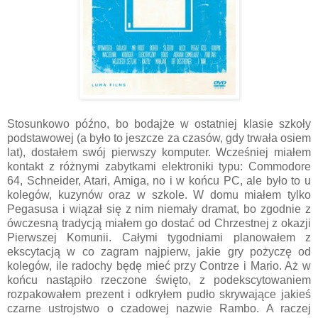
Stosunkowo późno, bo bodajże w ostatniej klasie szkoły
podstawowej (a było to jeszcze za czasów, gdy trwała osiem
lat), dostałem swój pierwszy komputer. Wcześniej miałem
kontakt z różnymi zabytkami elektroniki typu: Commodore
64, Schneider, Atari, Amiga, no i w końcu PC, ale było to u
kolegów, kuzynów oraz w szkole. W domu miałem tylko
Pegasusa i wiązał się z nim niemały dramat, bo zgodnie z
ówczesną tradycją miałem go dostać od Chrzestnej z okazji
Pierwszej Komunii. Całymi tygodniami planowałem z
ekscytacją w co zagram najpierw, jakie gry pożyczę od
kolegów, ile radochy będę mieć przy Contrze i Mario. Aż w
końcu nastąpiło rzeczone święto, z podekscytowaniem
rozpakowałem prezent i odkryłem pudło skrywające jakieś
czarne ustrojstwo o czadowej nazwie Rambo. A raczej