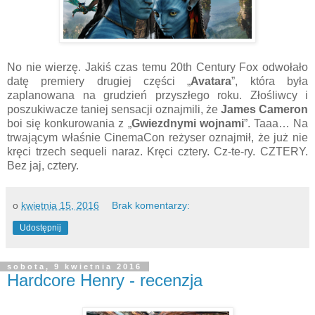
No nie wierzę. Jakiś czas temu 20th Century Fox odwołało
datę premiery drugiej części „
Avatara
”, która była
zaplanowana na grudzień przyszłego roku. Złośliwcy i
poszukiwacze taniej sensacji oznajmili, że
James Cameron
boi się konkurowania z „
Gwiezdnymi wojnami
”. Taaa… Na
trwającym właśnie CinemaCon reżyser oznajmił, że już nie
kręci trzech sequeli naraz. Kręci cztery. Cz-te-ry. CZTERY.
Bez jaj, cztery.
o
kwietnia 15, 2016
Brak komentarzy:
Udostępnij
sobota, 9 kwietnia 2016
Hardcore Henry - recenzja