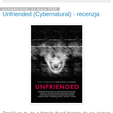
poniedziałek, 11 maja 2015
Unfriended (Cybernatural) - recenzja