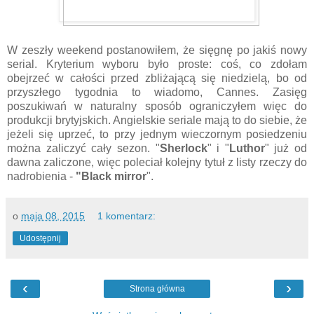
W zeszły weekend postanowiłem, że sięgnę po jakiś nowy
serial. Kryterium wyboru było proste: coś, co zdołam
obejrzeć w całości przed zbliżającą się niedzielą, bo od
przyszłego tygodnia to wiadomo, Cannes. Zasięg
poszukiwań w naturalny sposób ograniczyłem więc do
produkcji brytyjskich. Angielskie seriale mają to do siebie, że
jeżeli się uprzeć, to przy jednym wieczornym posiedzeniu
można zaliczyć cały sezon. "
Sherlock
" i "
Luthor
" już od
dawna zaliczone, więc poleciał kolejny tytuł z listy rzeczy do
nadrobienia -
"Black mirror
".
o
maja 08, 2015
1 komentarz:
Udostępnij
‹
›
Strona główna