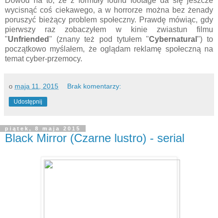
Dowód na to, że z formuły found footage da się jeszcze
wycisnąć coś ciekawego, a w horrorze można bez żenady
poruszyć bieżący problem społeczny. Prawdę mówiąc, gdy
pierwszy raz zobaczyłem w kinie zwiastun filmu
"
Unfriended
" (znany też pod tytułem "
Cybernatural
") to
początkowo myślałem, że oglądam reklamę społeczną na
temat cyber-przemocy.
o
maja 11, 2015
Brak komentarzy:
Udostępnij
piątek, 8 maja 2015
Black Mirror (Czarne lustro) - serial