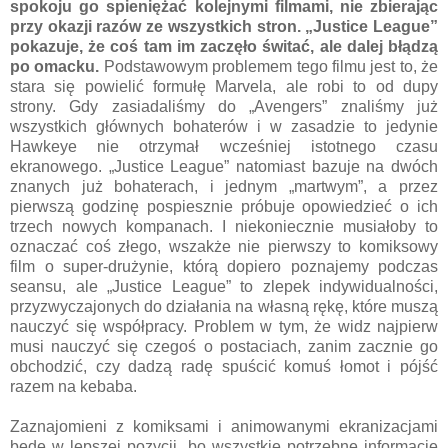
spokoju go spieniężać kolejnymi filmami, nie zbierając
przy okazji razów ze wszystkich stron. „Justice League”
pokazuje, że coś tam im zaczęło świtać, ale dalej błądzą
po omacku.
Podstawowym problemem tego filmu jest to, że
stara się powielić formułę Marvela, ale robi to od dupy
strony. Gdy zasiadaliśmy do „Avengers” znaliśmy już
wszystkich głównych bohaterów i w zasadzie to jedynie
Hawkeye nie otrzymał wcześniej istotnego czasu
ekranowego. „Justice League” natomiast bazuje na dwóch
znanych już bohaterach, i jednym „martwym”, a przez
pierwszą godzinę pospiesznie próbuje opowiedzieć o ich
trzech nowych kompanach. I niekoniecznie musiałoby to
oznaczać coś złego, wszakże nie pierwszy to komiksowy
film o super-drużynie, którą dopiero poznajemy podczas
seansu, ale „Justice League” to zlepek indywidualności,
przyzwyczajonych do działania na własną rękę, które muszą
nauczyć się współpracy. Problem w tym, że widz najpierw
musi nauczyć się czegoś o postaciach, zanim zacznie go
obchodzić, czy dadzą radę spuścić komuś łomot i pójść
razem na kebaba.
Zaznajomieni z komiksami i animowanymi ekranizacjami
będę w lepszej pozycji, bo wszystkie potrzebne informacje