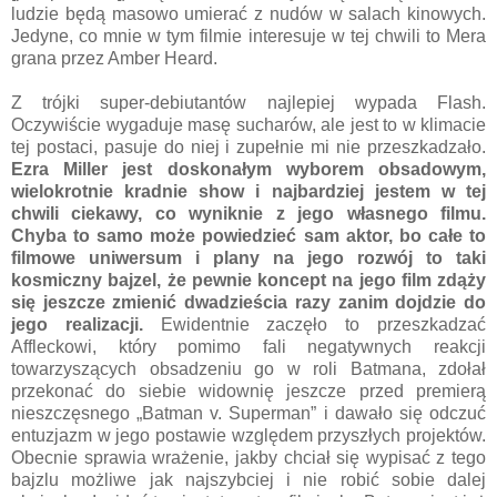
ludzie będą masowo umierać z nudów w salach kinowych.
Jedyne, co mnie w tym filmie interesuje w tej chwili to Mera
grana przez Amber Heard.
Z trójki super-debiutantów najlepiej wypada Flash.
Oczywiście wygaduje masę sucharów, ale jest to w klimacie
tej postaci, pasuje do niej i zupełnie mi nie przeszkadzało.
Ezra Miller jest doskonałym wyborem obsadowym,
wielokrotnie kradnie show i najbardziej jestem w tej
chwili ciekawy, co wyniknie z jego własnego filmu.
Chyba to samo może powiedzieć sam aktor, bo całe to
filmowe uniwersum i plany na jego rozwój to taki
kosmiczny bajzel, że pewnie koncept na jego film zdąży
się jeszcze zmienić dwadzieścia razy zanim dojdzie do
jego realizacji.
Ewidentnie zaczęło to przeszkadzać
Affleckowi, który pomimo fali negatywnych reakcji
towarzyszących obsadzeniu go w roli Batmana, zdołał
przekonać do siebie widownię jeszcze przed premierą
nieszczęsnego „Batman v. Superman” i dawało się odczuć
entuzjazm w jego postawie względem przyszłych projektów.
Obecnie sprawia wrażenie, jakby chciał się wypisać z tego
bajzlu możliwe jak najszybciej i nie robić sobie dalej