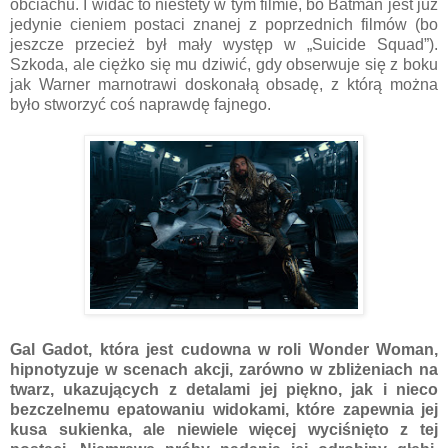
obciachu. I widać to niestety w tym filmie, bo Batman jest już
jedynie cieniem postaci znanej z poprzednich filmów (bo
jeszcze przecież był mały występ w „Suicide Squad”).
Szkoda, ale ciężko się mu dziwić, gdy obserwuje się z boku
jak Warner marnotrawi doskonałą obsadę, z którą można
było stworzyć coś naprawdę fajnego.
Gal Gadot, która jest cudowna w roli Wonder Woman,
hipnotyzuje w scenach akcji, zarówno w zbliżeniach na
twarz, ukazujących z detalami jej piękno, jak i nieco
bezczelnemu epatowaniu widokami, które zapewnia jej
kusa sukienka, ale niewiele więcej wyciśnięto z tej