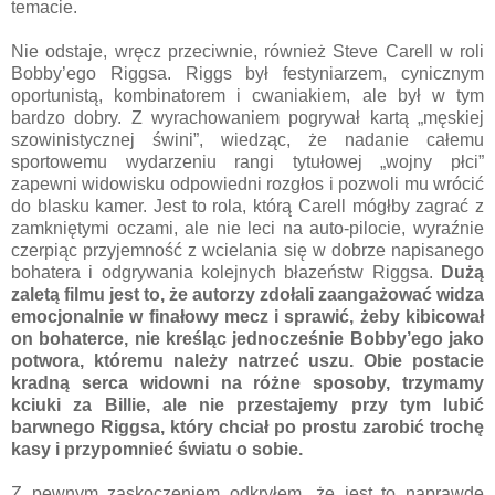
temacie.
Nie odstaje, wręcz przeciwnie, również Steve Carell w roli
Bobby’ego Riggsa. Riggs był festyniarzem, cynicznym
oportunistą, kombinatorem i cwaniakiem, ale był w tym
bardzo dobry. Z wyrachowaniem pogrywał kartą „męskiej
szowinistycznej świni”, wiedząc, że nadanie całemu
sportowemu wydarzeniu rangi tytułowej „wojny płci”
zapewni widowisku odpowiedni rozgłos i pozwoli mu wrócić
do blasku kamer. Jest to rola, którą Carell mógłby zagrać z
zamkniętymi oczami, ale nie leci na auto-pilocie, wyraźnie
czerpiąc przyjemność z wcielania się w dobrze napisanego
bohatera i odgrywania kolejnych błazeństw Riggsa.
Dużą
zaletą filmu jest to, że autorzy zdołali zaangażować widza
emocjonalnie w finałowy mecz i sprawić, żeby kibicował
on bohaterce, nie kreśląc jednocześnie Bobby’ego jako
potwora, któremu należy natrzeć uszu. Obie postacie
kradną serca widowni na różne sposoby, trzymamy
kciuki za Billie, ale nie przestajemy przy tym lubić
barwnego Riggsa, który chciał po prostu zarobić trochę
kasy i przypomnieć światu o sobie.
Z pewnym zaskoczeniem odkryłem, że jest to naprawdę