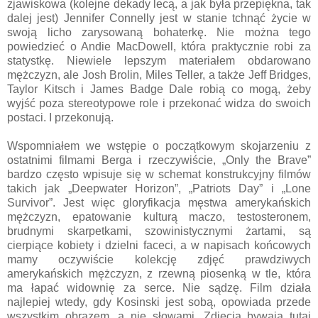
zjawiskowa (kolejne dekady lecą, a jak była przepiękna, tak
dalej jest) Jennifer Connelly jest w stanie tchnąć życie w
swoją licho zarysowaną bohaterkę. Nie można tego
powiedzieć o Andie MacDowell, która praktycznie robi za
statystkę. Niewiele lepszym materiałem obdarowano
mężczyzn, ale Josh Brolin, Miles Teller, a także Jeff Bridges,
Taylor Kitsch i James Badge Dale robią co mogą, żeby
wyjść poza stereotypowe role i przekonać widza do swoich
postaci. I przekonują.
Wspomniałem we wstępie o początkowym skojarzeniu z
ostatnimi filmami Berga i rzeczywiście, „Only the Brave”
bardzo często wpisuje się w schemat konstrukcyjny filmów
takich jak „Deepwater Horizon”, „Patriots Day” i „Lone
Survivor”. Jest więc gloryfikacja męstwa amerykańskich
mężczyzn, epatowanie kulturą maczo, testosteronem,
brudnymi skarpetkami, szowinistycznymi żartami, są
cierpiące kobiety i dzielni faceci, a w napisach końcowych
mamy oczywiście kolekcję zdjęć prawdziwych
amerykańskich mężczyzn, z rzewną piosenką w tle, która
ma łapać widownię za serce. Nie sądzę. Film działa
najlepiej wtedy, gdy Kosinski jest sobą, opowiada przede
wszystkim obrazem, a nie słowami. Zdjęcia bywają tutaj