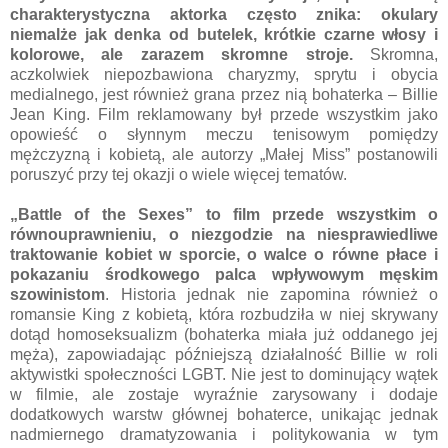
charakterystyczna aktorka często znika: okulary
niemalże jak denka od butelek, krótkie czarne włosy i
kolorowe, ale zarazem skromne stroje.
Skromna,
aczkolwiek niepozbawiona charyzmy, sprytu i obycia
medialnego, jest również grana przez nią bohaterka – Billie
Jean King. Film reklamowany był przede wszystkim jako
opowieść o słynnym meczu tenisowym pomiędzy
mężczyzną i kobietą, ale autorzy „Małej Miss” postanowili
poruszyć przy tej okazji o wiele więcej tematów.
„Battle of the Sexes” to film przede wszystkim o
równouprawnieniu, o niezgodzie na niesprawiedliwe
traktowanie kobiet w sporcie, o walce o równe płace i
pokazaniu środkowego palca wpływowym męskim
szowinistom
. Historia jednak nie zapomina również o
romansie King z kobietą, która rozbudziła w niej skrywany
dotąd homoseksualizm (bohaterka miała już oddanego jej
męża), zapowiadając późniejszą działalność Billie w roli
aktywistki społeczności LGBT. Nie jest to dominujący wątek
w filmie, ale zostaje wyraźnie zarysowany i dodaje
dodatkowych warstw głównej bohaterce, unikając jednak
nadmiernego dramatyzowania i politykowania w tym