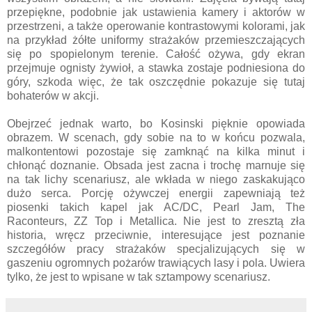
przepiękne, podobnie jak ustawienia kamery i aktorów w
przestrzeni, a także operowanie kontrastowymi kolorami, jak
na przykład żółte uniformy strażaków przemieszczających
się po spopielonym terenie. Całość ożywa, gdy ekran
przejmuje ognisty żywioł, a stawka zostaje podniesiona do
góry, szkoda więc, że tak oszczędnie pokazuje się tutaj
bohaterów w akcji.
Obejrzeć jednak warto, bo Kosinski pięknie opowiada
obrazem. W scenach, gdy sobie na to w końcu pozwala,
malkontentowi pozostaje się zamknąć na kilka minut i
chłonąć doznanie. Obsada jest zacna i trochę marnuje się
na tak lichy scenariusz, ale wkłada w niego zaskakująco
dużo serca. Porcję ożywczej energii zapewniają też
piosenki takich kapel jak AC/DC, Pearl Jam, The
Raconteurs, ZZ Top i Metallica. Nie jest to zresztą zła
historia, wręcz przeciwnie, interesujące jest poznanie
szczegółów pracy strażaków specjalizujących się w
gaszeniu ogromnych pożarów trawiących lasy i pola. Uwiera
tylko, że jest to wpisane w tak sztampowy scenariusz.