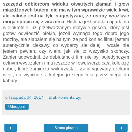
szczędzi odbiorcom widoku otwartych złamań i głów
miażdżonych butem, nie ma w tym wprawdzie wiele krwi,
ale całość jest na tyle sugestywna, że osoby wrażliwie
mogą spocić się z wrażenia.
Historia jest prosta i oparta na
wielokrotnie już przetwarzanym motywie gościa, który jest
gotów odwiedzić piekło, jeżeli wymaga tego dobro jego
rodziny, ale złapałem się na tym, że pod koniec filmu jestem
autentycznie ciekawy, co wydarzy się dalej i wcale nie
jestem pewien, czy wiem, jak się to wszystko skończy.
Zahler udowodnił, że debiutancki film nie był pojedynczym
celnym wystrzałem i ma jeszcze w rewolwerze całą kolekcję
naboi, które zamierza wykorzystać. Zaintrygowany czekam
więc, co wyniknie z kolejnego sięgnięcia przez niego do
kabury.
o
listopada 04, 2017
Brak komentarzy:
Udostępnij
‹
›
Strona główna