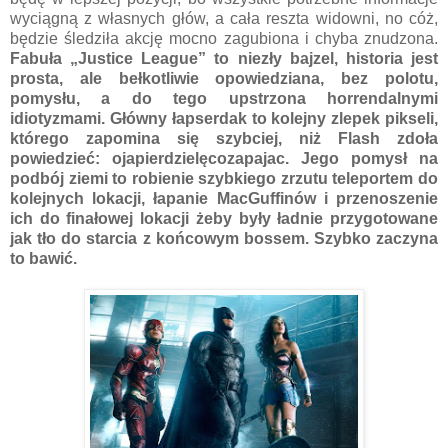
wyciągną z własnych głów, a cała reszta widowni, no cóż,
będzie śledziła akcję mocno zagubiona i chyba znudzona.
Fabuła „Justice League” to niezły bajzel, historia jest
prosta, ale bełkotliwie opowiedziana, bez polotu,
pomysłu, a do tego upstrzona horrendalnymi
idiotyzmami. Główny łapserdak to kolejny zlepek pikseli,
którego zapomina się szybciej, niż Flash zdoła
powiedzieć: ojapierdzielęcozapajac. Jego pomysł na
podbój ziemi to robienie szybkiego zrzutu teleportem do
kolejnych lokacji, łapanie MacGuffinów i przenoszenie
ich do finałowej lokacji żeby były ładnie przygotowane
jak tło do starcia z końcowym bossem. Szybko zaczyna
to bawić.