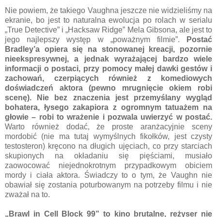
Nie powiem, że takiego Vaughna jeszcze nie widzieliśmy na
ekranie, bo jest to naturalna ewolucja po rolach w serialu
„True Detective” i „Hacksaw Ridge” Mela Gibsona, ale jest to
jego najlepszy występ w „poważnym filmie”.
Postać
Bradley’a opiera się na stonowanej kreacji, pozornie
nieekspresywnej, a jednak wyrażającej bardzo wiele
informacji o postaci, przy pomocy małej dawki gestów i
zachowań, czerpiących również z komediowych
doświadczeń aktora (pewno mrugnięcie okiem robi
scenę). Nie bez znaczenia jest przemyślany wygląd
bohatera, łysego zakapiora z ogromnym tatuażem na
głowie – robi to wrażenie i pozwala uwierzyć w postać.
Warto również dodać, że proste aranżacyjnie sceny
mordobić (nie ma tutaj wymyślnych fikołków, jest czysty
testosteron) kręcono na długich ujęciach, co przy starciach
skupionych na okładaniu się pięściami, musiało
zaowocować niejednokrotnym przypadkowym obiciem
mordy i ciała aktora. Świadczy to o tym, że Vaughn nie
obawiał się zostania poturbowanym na potrzeby filmu i nie
zważał na to.
„Brawl in Cell Block 99” to kino brutalne, reżyser nie