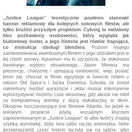
„Justice League” teoretycznie powinno stanowić
banner reklamowy dla kolejnych solowych filmów, ale
tylko bruździ przyszłym projektom. Cyborg to metalowy
kloc pozbawiony osobowości, który wygląda jak
budżetowy toster, a jego historia jest równie frapująca,
co instrukcja obsługi blendera.
Poziom mojego
zainteresowania ewentualnym filmem z jego udziałem jest w
tej chwili zerowy. Aquaman ma to szczęście, że dokonano
świetnego wyboru obsadowego. Jason Momoa ma
prezencję, charyzmę i ujmującą osobowość, więc postać
broni się, chociaż w filmie egzystuje w świecie rodem z
reklam Old Spice’a i Jacka Danielsa. Szkoda, że został
nakreślony niezbyt wyraziście i aktor musiał intensywnie
wykorzystywać mizerny czas ekranowy, gdy akurat nie robił
za komputerową animkę z dużą wykałaczką w dłoni.
Okropnie rozczarowujące jest filmowe Atlantis, bo jeżeli w
solowym projekcie pójdą wizualnym kluczem
zaprezentowanym w „Justice League”, to albo twórcy znajdą
szybką wymówkę, żeby lwia (albo raczej wielorybia, hehe
[przepraszam]) część historii toczyła się na lądzie, albo