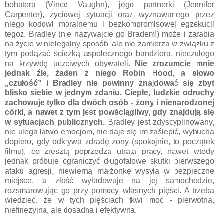
bohatera (Vince Vaughn), jego partnerki (Jennifer
Carpenter), życiowej sytuacji oraz wyznawanego przez
niego kodowi moralnemu i bezkompromisowej egzekucji
tegoż. Bradley (nie nazywajcie go Bradem!) może i zarabia
na życie w nielegalny sposób, ale nie zamierza w związku z
tym podążać ścieżką aspołecznego bandziora, nieczułego
na krzywdę uczciwych obywateli.
Nie zrozumcie mnie
jednak źle, żaden z niego Robin Hood, a słowo
„czułość” i Bradley nie powinny znajdować się zbyt
blisko siebie w jednym zdaniu. Ciepłe, ludzkie odruchy
zachowuje tylko dla dwóch osób - żony i nienarodzonej
córki, a nawet z tym jest powściągliwy, gdy znajdują się
w sytuacjach publicznych.
Bradley jest zdyscyplinowany,
nie ulega łatwo emocjom, nie daje się im zaślepić, wybucha
dopiero, gdy odkrywa zdradę żony (spokojnie, to początek
filmu), co zresztą poprzedza utrata pracy, nawet wtedy
jednak próbuje ograniczyć długofalowe skutki pierwszego
ataku agresji, niewierną małżonkę wysyła w bezpieczne
miejsce, a złość wyładowuje na jej samochodzie,
rozsmarowując go przy pomocy własnych pięści. A trzeba
wiedzieć, że w tych pięściach tkwi moc - pierwotna,
niefinezyjna, ale dosadna i efektywna.