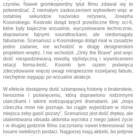
czynów. Nawet gromkopierdny tytuł filmu zdawał się to
potwierdzać. Z niemałym zaskoczeniem wyłowiłem więc w
ostatniej sekundzie nazwisko reżysera, Josepha
Kosinskiego. Kosinski dotąd kręcił prześliczne filmy sci-fi,
które były bajeczne wizualnie, wycyzelowane technicznie,
doprawione fajnymi soundtrackami, ale niedomagały
fabularnie. Scenariusz u Kosinskiego dotąd miał w zasadzie
jedno zadanie, nie wchodzić w drogę designerskim
projektom wnętrz. I nie wchodził. „Only the Brave” jest więc
dość niespodziewaną rewoltą stylistyczną i wywróceniem
relacji forma-treść. Kosinki tym razem poświęca
zdecydowanie więcej uwagi niespiesznie rozwijanej fabule,
niechętnie sięgając po wizualne atrakcje.
W efekcie dostajemy dość sztampową historię o braterstwie,
heroizmie i poświęceniu, którą doprawiono rodzinnymi
utarczkami i takimi wstrząsającymi dramatami, jak „moja
córeczka mnie nie poznaje, bo ciągle wyjeżdżam w różne
miejsca żeby gasić pożary”. Scenariusz jest dość drętwy, ale
utalentowana obsada aktorska wyciska z niego jakieś życie
i w drugiej godzinie filmu zaczynamy nawet interesować się
losami niektórych postaci. Najgorzej mają aktorki, bo jedynie