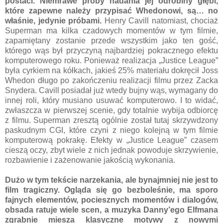
postaci. Niemrawe próby nadania jej odrobiny głębi,
które zapewne należy przypisać Whedonowi, są… no
właśnie, jedynie próbami.
Henry Cavill natomiast, chociaż
Superman ma kilka czadowych momentów w tym filmie,
zapamiętany zostanie przede wszystkim jako ten gość,
którego wąs był przyczyną najbardziej pokracznego efektu
komputerowego roku. Ponieważ realizacja „Justice League”
była cyrkiem na kółkach, jakieś 25% materiału dokręcił Joss
Whedon długo po zakończeniu realizacji filmu przez Zacka
Snydera. Cavill posiadał już wtedy bujny wąs, wymagany do
innej roli, który musiano usuwać komputerowo. I to widać,
zwłaszcza w pierwszej scenie, gdy totalnie wybija odbiorcę
z filmu. Superman zresztą ogólnie został tutaj skrzywdzony
paskudnym CGI, które czyni z niego kolejną w tym filmie
komputerową pokrakę. Efekty w „Justice League” czasem
cieszą oczy, zbyt wiele z nich jednak powoduje skrzywienie,
rozbawienie i zażenowanie jakością wykonania.
Dużo w tym tekście narzekania, ale bynajmniej nie jest to
film tragiczny. Ogląda się go bezboleśnie, ma sporo
fajnych elementów, pociesznych momentów i dialogów,
obsada ratuje wiele scen, a muzyka Danny’ego Elfmana
zgrabnie miesza klasyczne motywy z nowymi