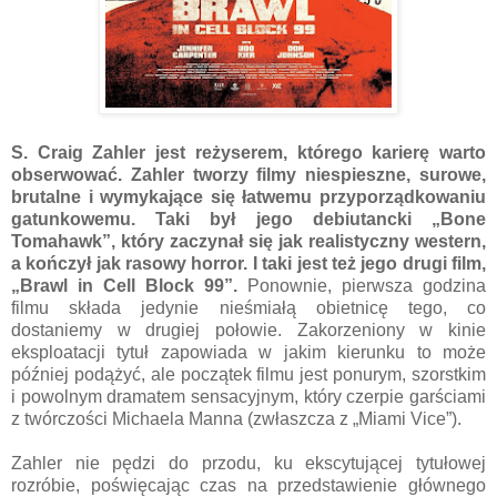
S. Craig Zahler jest reżyserem, którego karierę warto
obserwować. Zahler tworzy filmy niespieszne, surowe,
brutalne i wymykające się łatwemu przyporządkowaniu
gatunkowemu. Taki był jego debiutancki „Bone
Tomahawk”, który zaczynał się jak realistyczny western,
a kończył jak rasowy horror. I taki jest też jego drugi film,
„Brawl in Cell Block 99”.
Ponownie, pierwsza godzina
filmu składa jedynie nieśmiałą obietnicę tego, co
dostaniemy w drugiej połowie. Zakorzeniony w kinie
eksploatacji tytuł zapowiada w jakim kierunku to może
później podążyć, ale początek filmu jest ponurym, szorstkim
i powolnym dramatem sensacyjnym, który czerpie garściami
z twórczości Michaela Manna (zwłaszcza z „Miami Vice”).
Zahler nie pędzi do przodu, ku ekscytującej tytułowej
rozróbie, poświęcając czas na przedstawienie głównego