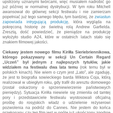
upstrzony uznanymi twórcami, więc musiałem nadrobić go
już później w normalnej dystrybucji. W tym roku Mitchell
awansował do głównej sekcji festiwalu i nie zamierzam
popełniać już tego samego błędu, tym bardziej, że
zwiastun
zapowiada intrygującą produkcję
, która wygląda na
pokręconą historię ze świetną rolą Andrew Garfielda.
Zresztą, dość powiedzieć, że pieniądze na produkcję
wyłożyło studio A24, które w ostatnich latach stało się
znakiem filmowej jakości.
Ciekawy jestem nowego filmu Kiriłła Sieriebriennikowa,
którego pokazywany w sekcji Un Certain Regard
„Uczeń” był jednym z najlepszych tytułów, jakie
widziałem na festiwalu dwa lata temu
(rok temu był w
polskich kinach). Nie wiem o czym jest „Lato”, ale zgaduję,
że jest to biografia sowieckiego barda Wiktora Coja, którą
realizował w ubiegłym roku, gdy trafił do aresztu domowego
(został oskarżony o sprzeniewierzenie państwowych
pieniędzy). Sytuacja Kiriłła niewiele się zmieniła od tamtej
pory i przedstawiciele festiwalu wystosowali oficjalną
prośbę do rosyjskich władz o udzielenie reżyserowi
pozwolenia na podróż do Cannes. Nie jestem do końca
przekonany, czy ten film jest w ogóle już ukończony zgodnie