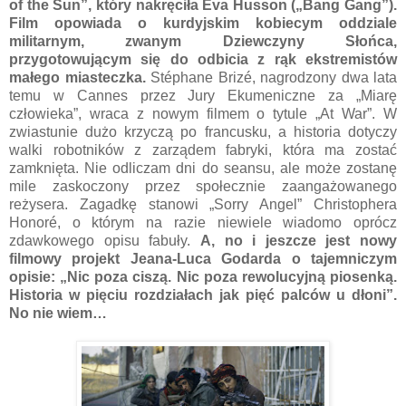
of the Sun”, który nakręciła Eva Husson („Bang Gang”).
Film opowiada o kurdyjskim kobiecym oddziale
militarnym, zwanym Dziewczyny Słońca,
przygotowującym się do odbicia z rąk ekstremistów
małego miasteczka.
Stéphane Brizé, nagrodzony dwa lata
temu w Cannes przez Jury Ekumeniczne za „Miarę
człowieka”, wraca z nowym filmem o tytule „At War”. W
zwiastunie dużo krzyczą po francusku, a historia dotyczy
walki robotników z zarządem fabryki, która ma zostać
zamknięta. Nie odliczam dni do seansu, ale może zostanę
mile zaskoczony przez społecznie zaangażowanego
reżysera. Zagadkę stanowi „Sorry Angel” Christophera
Honoré, o którym na razie niewiele wiadomo oprócz
zdawkowego opisu fabuły.
A, no i jeszcze jest nowy
filmowy projekt Jeana-Luca Godarda o tajemniczym
opisie: „Nic poza ciszą. Nic poza rewolucyjną piosenką.
Historia w pięciu rozdziałach jak pięć palców u dłoni”.
No nie wiem…