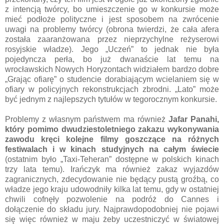
z intencją twórcy, bo umieszczenie go w konkursie może
mieć podłoże polityczne i jest sposobem na zwrócenie
uwagi na problemy twórcy (obrona twierdzi, że cała afera
została zaaranżowana przez nieprzychylne reżyserowi
rosyjskie władze). Jego „Uczeń” to jednak nie była
pojedyncza perła, bo już dwanaście lat temu na
wrocławskich Nowych Horyzontach widziałem bardzo dobre
„Grając ofiarę” o studencie dorabiającym wcielaniem się w
ofiary w policyjnych rekonstrukcjach zbrodni. „Lato” może
być jednym z najlepszych tytułów w tegorocznym konkursie.
Problemy z własnym państwem ma również
Jafar Panahi,
który pomimo dwudziestoletniego zakazu wykonywania
zawodu kręci kolejne filmy goszczące na różnych
festiwalach i w kinach studyjnych na całym świecie
(ostatnim było „Taxi-Teheran” dostępne w polskich kinach
trzy lata temu). Irańczyk ma również zakaz wyjazdów
zagranicznych, zdecydowanie nie będący pustą groźbą, co
władze jego kraju udowodniły kilka lat temu, gdy w ostatniej
chwili cofnęły pozwolenie na podróż do Cannes i
dołączenie do składu jury. Najprawdopodobniej nie pojawi
się więc również w maju żeby uczestniczyć w światowej