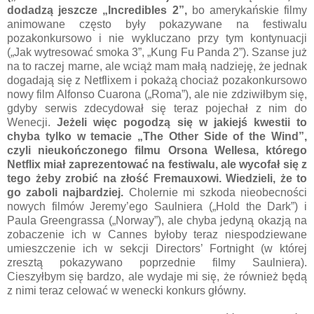
dodadzą jeszcze „Incredibles 2”,
bo amerykańskie filmy
animowane często były pokazywane na festiwalu
pozakonkursowo i nie wykluczano przy tym kontynuacji
(„Jak wytresować smoka 3”, „Kung Fu Panda 2”). Szanse już
na to raczej marne, ale wciąż mam małą nadzieję, że jednak
dogadają się z Netflixem i pokażą chociaż pozakonkursowo
nowy film Alfonso Cuarona („Roma”), ale nie zdziwiłbym się,
gdyby serwis zdecydował się teraz pojechał z nim do
Wenecji.
Jeżeli więc pogodzą się w jakiejś kwestii to
chyba tylko w temacie „The Other Side of the Wind”,
czyli nieukończonego filmu Orsona Wellesa, którego
Netflix miał zaprezentować na festiwalu, ale wycofał się z
tego żeby zrobić na złość Fremauxowi. Wiedzieli, że to
go zaboli najbardziej.
Cholernie mi szkoda nieobecności
nowych filmów Jeremy’ego Saulniera („Hold the Dark”) i
Paula Greengrassa („Norway”), ale chyba jedyną okazją na
zobaczenie ich w Cannes byłoby teraz niespodziewane
umieszczenie ich w sekcji Directors’ Fortnight (w której
zresztą pokazywano poprzednie filmy Saulniera).
Cieszyłbym się bardzo, ale wydaje mi się, że również będą
z nimi teraz celować w wenecki konkurs główny.