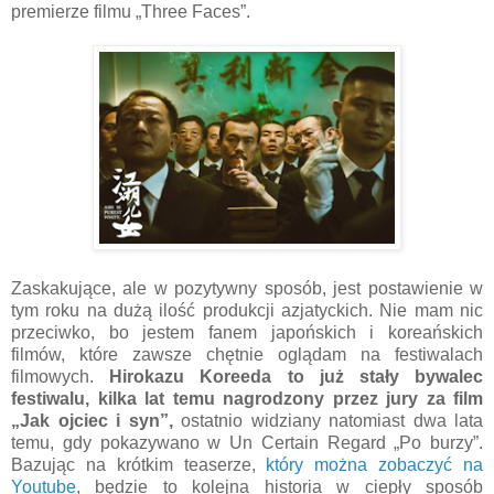
premierze filmu „Three Faces”.
Zaskakujące, ale w pozytywny sposób, jest postawienie w
tym roku na dużą ilość produkcji azjatyckich. Nie mam nic
przeciwko, bo jestem fanem japońskich i koreańskich
filmów, które zawsze chętnie oglądam na festiwalach
filmowych.
Hirokazu Koreeda to już stały bywalec
festiwalu, kilka lat temu nagrodzony przez jury za film
„Jak ojciec i syn”,
ostatnio widziany natomiast dwa lata
temu, gdy pokazywano w Un Certain Regard „Po burzy”.
Bazując na krótkim teaserze,
który można zobaczyć na
Youtube
, będzie to kolejna historia w ciepły sposób