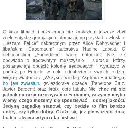
O kilku filmach i reżyserach nie znalazłem jeszcze zbyt
wielu satysfakcjonujących informacji, na przykład o włoskim
„Lazzaro Felice” nakręconym przez Alice Rohrwacher i
libańskim „Capernaum” autorstwa Nadine Labaki. O
debiutanckim „Yomeddine” wiem natomiast tyle, że
opowiada o trędowatym mężczyźnie i sierocie, którzy
postanawiają opuścić kolonię trędowatych i wyruszyć w
podróż po Egipcie w celu odnalezienie swoich rodzin.
Więcej wiadomo o „Wszyscy wiedzą” Asghara Farhadiego,
bo jest zwiastun
, gwiazdorska obsada (Penelope Cruz,
Javier Bardem) oraz krótki opis fabuły.
Nie chce mi się
jednak na razie rozpisywać o Farhadim, wszyscy chyba
wiemy, czego możemy się spodziewać – dobrej jakości.
Jedyną zagadkę stanowi, czy będzie to film bardzo
dobry, czy tylko dobry. Okaże się już pierwszego dnia,
bo film otwiera w tym roku festiwal.