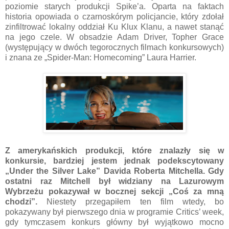
poziomie starych produkcji Spike’a. Oparta na faktach
historia opowiada o czarnoskórym policjancie, który zdołał
zinfiltrować lokalny oddział Ku Klux Klanu, a nawet stanąć
na jego czele. W obsadzie Adam Driver, Topher Grace
(występujący w dwóch tegorocznych filmach konkursowych)
i znana ze „Spider-Man: Homecoming” Laura Harrier.
Z amerykańskich produkcji, które znalazły się w
konkursie, bardziej jestem jednak podekscytowany
„Under the Silver Lake” Davida Roberta Mitchella. Gdy
ostatni raz Mitchell był widziany na Lazurowym
Wybrzeżu pokazywał w bocznej sekcji „Coś za mną
chodzi”.
Niestety przegapiłem ten film wtedy, bo
pokazywany był pierwszego dnia w programie Critics’ week,
gdy tymczasem konkurs główny był wyjątkowo mocno