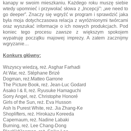
kanapy w swoim mieszkaniu. Każdego roku muszę siebie
wtedy upomnieć i przywołać słowa z „Incepcji”: „we need to
go deeper”. Znaczy się wgryźć w program i sprawdzić jaka
była moja dotychczasowa relacja z wyróżnionymi twórcami
oraz wyszukać informacje o ich nowych produkcjach. Pod
koniec tego procesu zawsze z większym spokojem
wypatruję początku majowej imprezy. A zatem zacznijmy
wgryzanie…
Konkurs główny:
Wszyscy wiedzą, reż. Asghar Farhadi
At War, reż. Stéphane Brizé
Dogman, reż.Matteo Garrone
The Picture Book, reż. Jean-Luc Godard
Asako I & II, reż. Ryusuke Hamaguchi
Sorry Angel, reż. Christophe Honoré
Girls of the Sun, reż. Eva Husson
Ash Is Purest White, reż. Jia Zhang-Ke
Shoplifters, reż. Hirokazu Koreeda
Capernaum, reż. Nadine Labaki
Burning, reż. Lee Chang-Dong