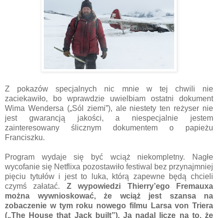
Z pokazów specjalnych nic mnie w tej chwili nie
zaciekawiło, bo wprawdzie uwielbiam ostatni dokument
Wima Wendersa („Sól ziemi”), ale niestety ten reżyser nie
jest gwarancją jakości, a niespecjalnie jestem
zainteresowany ślicznym dokumentem o papieżu
Franciszku.
Program wydaje się być wciąż niekompletny. Nagłe
wycofanie się Netflixa pozostawiło festiwal bez przynajmniej
pięciu tytułów i jest to luka, którą zapewne będą chcieli
czymś załatać.
Z wypowiedzi Thierry’ego Fremauxa
można wywnioskować, że wciąż jest szansa na
zobaczenie w tym roku nowego filmu Larsa von Triera
(„The House that Jack built”). Ja nadal liczę na to, że