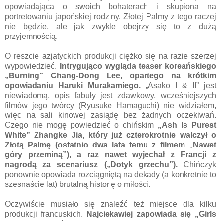
opowiadająca o swoich bohaterach i skupiona na
portretowaniu japońskiej rodziny. Złotej Palmy z tego raczej
nie będzie, ale jak zwykle obejrzy się to z dużą
przyjemnością.
O reszcie azjatyckich produkcji ciężko się na razie szerzej
wypowiedzieć.
Intrygująco wygląda teaser koreańskiego
„Burning” Chang-Dong Lee, opartego na krótkim
opowiadaniu Haruki Murakamiego.
„Asako I & II” jest
niewiadomą, opis fabuły jest zdawkowy, wcześniejszych
filmów jego twórcy (Ryusuke Hamaguchi) nie widziałem,
więc na sali kinowej zasiądę bez żadnych oczekiwań.
Czego nie mogę powiedzieć o chińskim
„Ash Is Purest
White” Zhangke Jia, który już czterokrotnie walczył o
Złotą Palmę (ostatnio dwa lata temu z filmem „Nawet
góry przeminą”), a raz nawet wyjechał z Francji z
nagrodą za scenariusz („Dotyk grzechu”).
Chińczyk
ponownie opowiada rozciągniętą na dekady (a konkretnie to
szesnaście lat) brutalną historię o miłości.
Oczywiście musiało się znaleźć też miejsce dla kilku
produkcji francuskich.
Najciekawiej zapowiada się „Girls