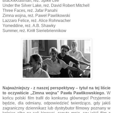
BlacKkKlasman, reż. Spike Lee
Under the Silver Lake, reż. David Robert Mitchell
Three Faces, reż. Jafar Panahi
Zimna wojna, reż. Paweł Pawlikowski
Lazzaro Felice, reż. Alice Rohrwacher
Yomeddine, reż. A.B. Shawky
Summer, reż. Kiriłł Sieriebriennikow
Najważniejszy - z naszej perspektywy – tytuł na tej liście
to oczywiście „Zimna wojna” Pawła Pawlikowskiego.
W
końcu polski film trafił do konkursu głównego! Przyjemnie
będzie, dla odmiany, odpowiedzieć twierdząco, gdy jakiś
zagraniczny dziennikarz lub dystrybutor filmowy poznany w