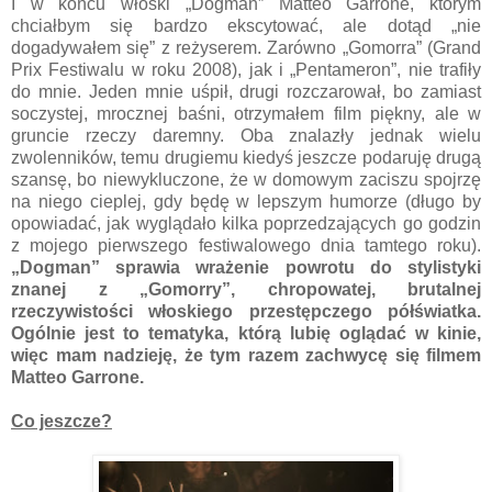
I w końcu włoski „Dogman” Matteo Garrone, którym
chciałbym się bardzo ekscytować, ale dotąd „nie
dogadywałem się” z reżyserem. Zarówno „Gomorra” (Grand
Prix Festiwalu w roku 2008), jak i „Pentameron”, nie trafiły
do mnie. Jeden mnie uśpił, drugi rozczarował, bo zamiast
soczystej, mrocznej baśni, otrzymałem film piękny, ale w
gruncie rzeczy daremny. Oba znalazły jednak wielu
zwolenników, temu drugiemu kiedyś jeszcze podaruję drugą
szansę, bo niewykluczone, że w domowym zaciszu spojrzę
na niego cieplej, gdy będę w lepszym humorze (długo by
opowiadać, jak wyglądało kilka poprzedzających go godzin
z mojego pierwszego festiwalowego dnia tamtego roku).
„Dogman” sprawia wrażenie powrotu do stylistyki
znanej z „Gomorry”, chropowatej, brutalnej
rzeczywistości włoskiego przestępczego półświatka.
Ogólnie jest to tematyka, którą lubię oglądać w kinie,
więc mam nadzieję, że tym razem zachwycę się filmem
Matteo Garrone.
Co jeszcze?