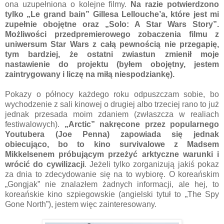
ona uzupełniona o kolejne filmy.
Na razie potwierdzono
tylko „Le grand bain” Gillesa Lellouche’a, które jest mi
zupełnie obojętne oraz „Solo: A Star Wars Story”.
Możliwości przedpremierowego zobaczenia filmu z
uniwersum Star Wars z całą pewnością nie przegapię,
tym bardziej, że ostatni zwiastun zmienił moje
nastawienie do projektu (byłem obojętny, jestem
zaintrygowany i liczę na miłą niespodziankę).
Pokazy o północy każdego roku odpuszczam sobie, bo
wychodzenie z sali kinowej o drugiej albo trzeciej rano to już
jednak przesada moim zdaniem (zwłaszcza w realiach
festiwalowych).
„Arctic” nakręcone przez popularnego
Youtubera (Joe Penna) zapowiada się jednak
obiecująco, bo to kino survivalowe z Madsem
Mikkelsenem próbującym przeżyć arktyczne warunki i
wrócić do cywilizacji
. Jeżeli tylko zorganizują jakiś pokaz
za dnia to zdecydowanie się na to wybiorę. O koreańskim
„Gongjak” nie znalazłem żadnych informacji, ale hej, to
koreańskie kino szpiegowskie (angielski tytuł to „The Spy
Gone North”), jestem więc zainteresowany.