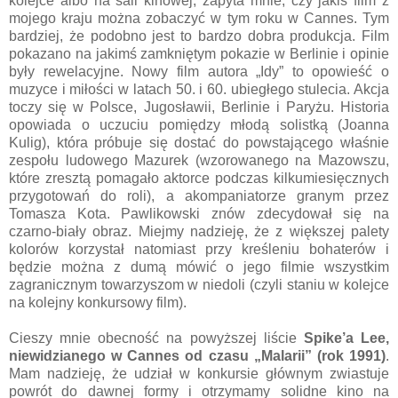
kolejce albo na sali kinowej, zapyta mnie, czy jakiś film z
mojego kraju można zobaczyć w tym roku w Cannes. Tym
bardziej, że podobno jest to bardzo dobra produkcja. Film
pokazano na jakimś zamkniętym pokazie w Berlinie i opinie
były rewelacyjne. Nowy film autora „Idy” to opowieść o
muzyce i miłości w latach 50. i 60. ubiegłego stulecia. Akcja
toczy się w Polsce, Jugosławii, Berlinie i Paryżu. Historia
opowiada o uczuciu pomiędzy młodą solistką (Joanna
Kulig), która próbuje się dostać do powstającego właśnie
zespołu ludowego Mazurek (wzorowanego na Mazowszu,
które zresztą pomagało aktorce podczas kilkumiesięcznych
przygotowań do roli), a akompaniatorze granym przez
Tomasza Kota. Pawlikowski znów zdecydował się na
czarno-biały obraz. Miejmy nadzieję, że z większej palety
kolorów korzystał natomiast przy kreśleniu bohaterów i
będzie można z dumą mówić o jego filmie wszystkim
zagranicznym towarzyszom w niedoli (czyli staniu w kolejce
na kolejny konkursowy film).
Cieszy mnie obecność na powyższej liście
Spike’a Lee,
niewidzianego w Cannes od czasu „Malarii” (rok 1991)
.
Mam nadzieję, że udział w konkursie głównym zwiastuje
powrót do dawnej formy i otrzymamy solidne kino na