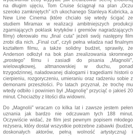
na długim ujęciu, Tom Cruise ściągnął na plan „Oczu
szeroko zamkniętych” ich ukochanego Stanleya Kubricka, a
New Line Cinema (które chciało się wtedy ścigać ze
studiem Miramax w realizacji ambitniejszych produkcji
zgarniających poklask krytyków i gremiów nagradzających
filmy) oferowało mu „final cuta” jeżeli swój następny film
zrobi dla nich. „Final cut”, czyli pełna władza nad finalnym
kształtem filmu, a także solidny budżet, sprawiły, że
Anderson odłożył na bok plan zrealizowania skromnego
„prostego” filmu i zasiadł do pisania „Magnolii”,
wielowątkowej, altmanowskiej w duchu, ponad
trzygodzinnej, naładowanej dialogami i tragediami historii o
cierpieniu, rozgoryczeniu, umieraniu oraz radzeniu sobie z
demonami przeszłości. Po latach przyznał, że trochę mu
wtedy odbiło i powinien był „Magnolię” przyciąć o jakieś 20
minut. Chociażby z litości dla widowni.
Do „Magnolii” wracam co kilka lat i zawsze jestem pełen
uznania jak bardzo nie odczuwam tych 188 minut.
Oczywiście widać, że film jest pewnym popisem młodego
reżysera, który dostał wszystkie potrzebne zabawki (budżet,
doskonałych aktorów, pełną wolność artystyczną) i