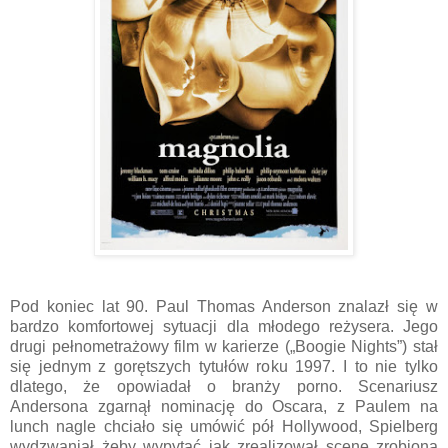
Pod koniec lat 90. Paul Thomas Anderson znalazł się w
bardzo komfortowej sytuacji dla młodego reżysera. Jego
drugi pełnometrażowy film w karierze („Boogie Nights”) stał
się jednym z gorętszych tytułów roku 1997. I to nie tylko
dlatego, że opowiadał o branży porno. Scenariusz
Andersona zgarnął nominację do Oscara, z Paulem na
lunch nagle chciało się umówić pół Hollywood, Spielberg
wydzwaniał żeby wypytać jak zrealizował scenę zrobioną