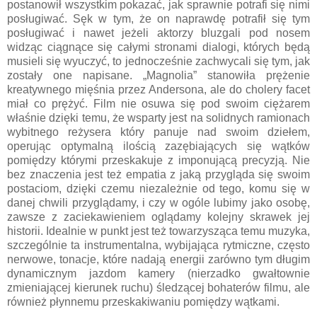
postanowił wszystkim pokazać, jak sprawnie potrafi się nimi
posługiwać. Sęk w tym, że on naprawdę potrafił się tym
posługiwać i nawet jeżeli aktorzy bluzgali pod nosem
widząc ciągnące się całymi stronami dialogi, których będą
musieli się wyuczyć, to jednocześnie zachwycali się tym, jak
zostały one napisane. „Magnolia” stanowiła prężenie
kreatywnego mięśnia przez Andersona, ale do cholery facet
miał co prężyć. Film nie osuwa się pod swoim ciężarem
właśnie dzięki temu, że wsparty jest na solidnych ramionach
wybitnego reżysera który panuje nad swoim dziełem,
operując optymalną ilością zazębiających się wątków
pomiędzy którymi przeskakuje z imponującą precyzją. Nie
bez znaczenia jest też empatia z jaką przygląda się swoim
postaciom, dzięki czemu niezależnie od tego, komu się w
danej chwili przyglądamy, i czy w ogóle lubimy jako osobę,
zawsze z zaciekawieniem oglądamy kolejny skrawek jej
historii. Idealnie w punkt jest też towarzysząca temu muzyka,
szczególnie ta instrumentalna, wybijająca rytmiczne, często
nerwowe, tonacje, które nadają energii zarówno tym długim
dynamicznym jazdom kamery (nierzadko gwałtownie
zmieniającej kierunek ruchu) śledzącej bohaterów filmu, ale
również płynnemu przeskakiwaniu pomiędzy wątkami.