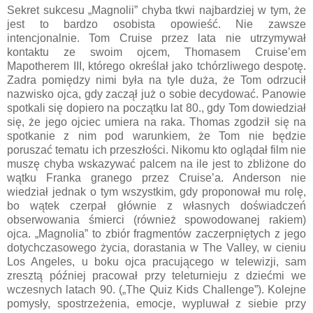
Sekret sukcesu „Magnolii” chyba tkwi najbardziej w tym, że
jest to bardzo osobista opowieść. Nie zawsze
intencjonalnie. Tom Cruise przez lata nie utrzymywał
kontaktu ze swoim ojcem, Thomasem Cruise’em
Mapotherem III, którego określał jako tchórzliwego despotę.
Zadra pomiędzy nimi była na tyle duża, że Tom odrzucił
nazwisko ojca, gdy zaczął już o sobie decydować. Panowie
spotkali się dopiero na początku lat 80., gdy Tom dowiedział
się, że jego ojciec umiera na raka. Thomas zgodził się na
spotkanie z nim pod warunkiem, że Tom nie będzie
poruszać tematu ich przeszłości. Nikomu kto oglądał film nie
muszę chyba wskazywać palcem na ile jest to zbliżone do
wątku Franka granego przez Cruise’a. Anderson nie
wiedział jednak o tym wszystkim, gdy proponował mu rolę,
bo wątek czerpał głównie z własnych doświadczeń
obserwowania śmierci (również spowodowanej rakiem)
ojca. „Magnolia” to zbiór fragmentów zaczerpniętych z jego
dotychczasowego życia, dorastania w The Valley, w cieniu
Los Angeles, u boku ojca pracującego w telewizji, sam
zresztą później pracował przy teleturnieju z dziećmi we
wczesnych latach 90. („The Quiz Kids Challenge”). Kolejne
pomysły, spostrzeżenia, emocje, wypluwał z siebie przy