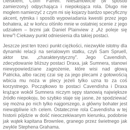
cielskiem, Colin Farrell. Niesamowicie (w sposób
zamierzony) odpychająca i niepokojąca rola. Długo nie
mogłem namierzyć z czym mi się kojarzy bardzo specyficzny
akcent, rytmika i sposób wypowiadania kwestii przez jego
bohatera, aż w końcu olśniło mnie w ostatniej scenie z jego
udziałem – brzmi jak Daniel Plainview z „Aż poleje się
krew”! Ciekawy punkt odniesienia dla takiej postaci.
Jeszcze jest ten trzeci punkt ciężkości, niezwykle istotny dla
dynamiki relacji na serialowym statku, czyli Sam Spruell,
aktor tzw. „charakterystyczny”. Jego Cavendish,
zdecydowanie bliższy postaci Draxa, jak Sumnera, stanowi
niewypowiedziane zagrożenie, które wisi nad głową
Patricka, albo raczej czai się za jego plecami z gotowością
wbicia mu noża w plecy jeżeli tylko uzna to za coś
korzystnego. Początkowo to postaci Cavendisha i Draxa
krążące wokół Sumnera niczym sępy stanowią największe
źródło niepokoju, bo szybko staje się jasne, że spodziewać
się można po nich tylko najgorszego, a główny bohater jest
niewątpliwie ich celem. Ostatecznie rola Cavendisha w tej
historii pójdzie w dość nieoczekiwanym kierunku, podobnie
jak wątek kapitana Brownlee, granego przez świetnego jak
zwykle Stephena Grahama.