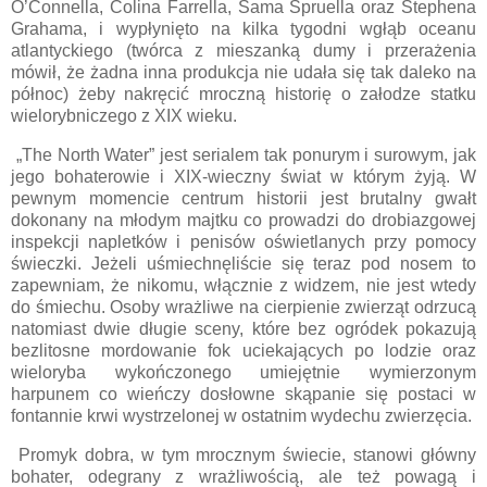
O’Connella, Colina Farrella, Sama Spruella oraz Stephena
Grahama, i wypłynięto na kilka tygodni wgłąb oceanu
atlantyckiego (twórca z mieszanką dumy i przerażenia
mówił, że żadna inna produkcja nie udała się tak daleko na
północ) żeby nakręcić mroczną historię o załodze statku
wielorybniczego z XIX wieku.
„The North Water” jest serialem tak ponurym i surowym, jak
jego bohaterowie i XIX-wieczny świat w którym żyją. W
pewnym momencie centrum historii jest brutalny gwałt
dokonany na młodym majtku co prowadzi do drobiazgowej
inspekcji napletków i penisów oświetlanych przy pomocy
świeczki. Jeżeli uśmiechnęliście się teraz pod nosem to
zapewniam, że nikomu, włącznie z widzem, nie jest wtedy
do śmiechu. Osoby wrażliwe na cierpienie zwierząt odrzucą
natomiast dwie długie sceny, które bez ogródek pokazują
bezlitosne mordowanie fok uciekających po lodzie oraz
wieloryba wykończonego umiejętnie wymierzonym
harpunem co wieńczy dosłowne skąpanie się postaci w
fontannie krwi wystrzelonej w ostatnim wydechu zwierzęcia.
Promyk dobra, w tym mrocznym świecie, stanowi główny
bohater, odegrany z wrażliwością, ale też powagą i