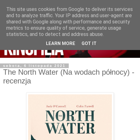
This site uses cookies from Google to deliver its services
and to analyze traffic. Your IP address and user-agent are
shared with Google along with performance and security
metrics to ensure quality of service, generate usage
statistics, and to detect and address abuse.
LEARN MORE
GOT IT
sobota, 6 listopada 2021
The North Water (Na wodach północy) -
recenzja