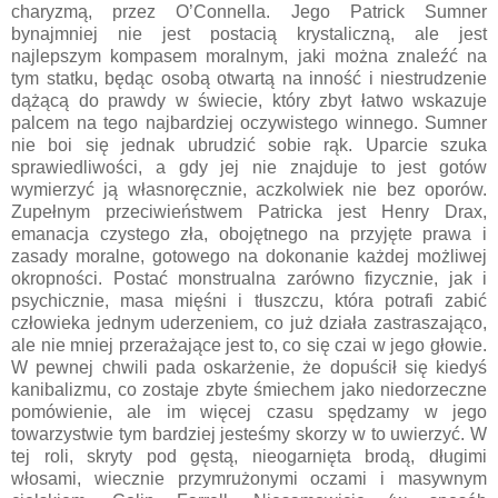
charyzmą, przez O’Connella. Jego Patrick Sumner
bynajmniej nie jest postacią krystaliczną, ale jest
najlepszym kompasem moralnym, jaki można znaleźć na
tym statku, będąc osobą otwartą na inność i niestrudzenie
dążącą do prawdy w świecie, który zbyt łatwo wskazuje
palcem na tego najbardziej oczywistego winnego. Sumner
nie boi się jednak ubrudzić sobie rąk. Uparcie szuka
sprawiedliwości, a gdy jej nie znajduje to jest gotów
wymierzyć ją własnoręcznie, aczkolwiek nie bez oporów.
Zupełnym przeciwieństwem Patricka jest Henry Drax,
emanacja czystego zła, obojętnego na przyjęte prawa i
zasady moralne, gotowego na dokonanie każdej możliwej
okropności. Postać monstrualna zarówno fizycznie, jak i
psychicznie, masa mięśni i tłuszczu, która potrafi zabić
człowieka jednym uderzeniem, co już działa zastraszająco,
ale nie mniej przerażające jest to, co się czai w jego głowie.
W pewnej chwili pada oskarżenie, że dopuścił się kiedyś
kanibalizmu, co zostaje zbyte śmiechem jako niedorzeczne
pomówienie, ale im więcej czasu spędzamy w jego
towarzystwie tym bardziej jesteśmy skorzy w to uwierzyć. W
tej roli, skryty pod gęstą, nieogarnięta brodą, długimi
włosami, wiecznie przymrużonymi oczami i masywnym