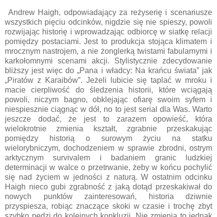
Andrew Haigh, odpowiadający za reżyserię i scenariusze
wszystkich pięciu odcinków, nigdzie się nie spieszy, powoli
rozwijając historię i wprowadzając odbiorcę w siatkę relacji
pomiędzy postaciami. Jest to produkcja stojąca klimatem i
mrocznym nastrojem, a nie żonglerką twistami fabularnymi i
karkołomnymi scenami akcji. Stylistycznie zdecydowanie
bliższy jest więc do „Pana i władcy: Na krańcu świata” jak
„Piratów z Karaibów”. Jeżeli lubicie się taplać w mroku i
macie cierpliwość do śledzenia historii, które wciągają
powoli, niczym bagno, obklejając ofiarę swoim syfem i
niespiesznie ciągnąc w dół, no to jest serial dla Was. Warto
jeszcze dodać, że jest to zarazem opowieść, która
wielokrotnie zmienia kształt, zgrabnie przeskakując
pomiędzy historią o surowym życiu na statku
wielorybniczym, dochodzeniem w sprawie zbrodni, ostrym
arktycznym survivalem i badaniem granic ludzkiej
determinacji w walce o przetrwanie, żeby w końcu pochylić
się nad życiem w jedności z naturą. W ostatnim odcinku
Haigh nieco gubi zgrabność z jaką dotąd przeskakiwał do
nowych punktów zainteresowań, historia dziwnie
przyspiesza, robiąc znaczące skoki w czasie i trochę zbyt
szybko pędzi do kolejnych konkluzji. Nie zmienia to jednak