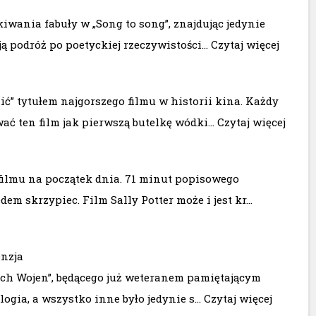
iwania fabuły w „Song to song”, znajdując jedynie
ją podróż po poetyckiej rzeczywistości…
Czytaj więcej
ć” tytułem najgorszego filmu w historii kina. Każdy
ć ten film jak pierwszą butelkę wódki…
Czytaj więcej
ilmu na początek dnia. 71 minut popisowego
m skrzypiec. Film Sally Potter może i jest kr…
enzja
nych Wojen”, będącego już weteranem pamiętającym
ylogia, a wszystko inne było jedynie s…
Czytaj więcej