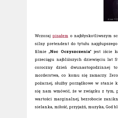
Wczoraj
pisałem
o najbłyskotliwszym sce
silny pretendent do tytułu najgłupszeg
filmie „
Noc Oczyszczenia
” jest iście
przeciągu najbliższych dziewięciu lat
coroczny dzień dwunastogodzinnej to
morderstwa, co komu się zamarzy. Zero 
pożarnej, służby porządkowe w stanie k
się nam wmówić, że w związku z tym, pr
wartości marginalnej, bezrobocie zanik
sielanka, miłość, przyjaźń, muzyka, God b