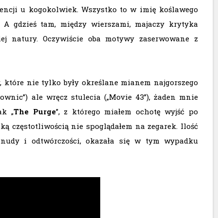
igencji u kogokolwiek. Wszystko to w imię koślawego
. A gdzieś tam, między wierszami, majaczy krytyka
iej natury. Oczywiście oba motywy zaserwowane z
, które nie tylko były określane mianem najgorszego
rownic”) ale wręcz stulecia („Movie 43”), żaden mnie
ak „
The Purge
”, z którego miałem ochotę wyjść po
ą częstotliwością nie spoglądałem na zegarek. Ilość
j, nudy i odtwórczości, okazała się w tym wypadku