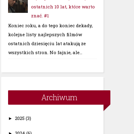
ostatnich 10 lat, które warto
znać. #1
Koniec roku, a do tego koniec dekady,
kolejne listy najlepszych filmów
ostatnich dziesięciu lat atakują ze
wszystkich stron. No fajnie, ale...
Archiwum
2025
(3)
►
2024
(6)
►