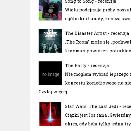
Song to Song - recenzja
Wielu podejmuje próby poszuk
ogólniki i banały, kończą swo
The Disaster Artist - recenzja
„The Room” może się „pochwali
kinoman powinien potraktowa
The Party - recenzja
Nie mogłem wybrać lepszego f
koncertu komediowego na siede
Czytaj więcej
Star Wars: The Last Jedi - rec
Ciężki jest los fana „Gwiezd
okres, gdy była tylko jedna tr