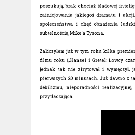
poszukują, brak chociaż śladowej intel
zainicjowania jakiegoś dramatu i akcji
społeczeństwa i chęć obnażenia ludzk
subtelnością Mike'a Tysona.
Zaliczyłem już w tym roku kilka premier
filmu roku („Hansel i Gretel: Łowcy cza
jednak tak nie zirytował i wymęczył, j
pierwszych 20 minutach. Już dawno z tak
debilizmu, nieporadności realizacyjne
przytłaczająca.