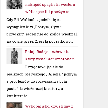
nakręcić spaghetii western
w Hiszpanii i przeżyć to.
Gdy Eli Wallach zgodził się na
wystąpienie w „Dobrym, złym i
brzydkim” raczej nie do końca wiedział,
na co się pisze. Zresztą początkowo...
Bolaji Badejo - człowiek,
który został Xenomorphem
Przygotowując się do
realizacji pierwszego „ Aliena ” jednym
z problemów do rozwiązania była
postać krwiożerczej kreatury, a
konkretnie...
Wykopalisko, czyli filmy z