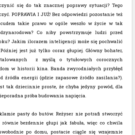
zynić się do tak znacznej poprawy sytuacji? Tego
czyć. POPRAWIA I JUŻ! Bez odpowiedzi pozostanie też
 cudem takie prawo w ogóle weszło w życie w tak
ędzynarodowa? Co niby powstrzymuje ludzi przed
oku? Jakim ilorazem inteligencji może się pochwalić
Później jest już tylko coraz głupiej. Główny bohater,
nstalowanych z myślą o tytułowych corocznych
 dom w historii kina. Banda zwyrodniałych przybłęd
d źródła energii (gdzie zapasowe źródło zasilania?).
 tak dziecinnie proste, że chyba jedyny powód, dla
 nieporadna próba budowania napięcia.
klamie pasty do butów. Reżyser nie potrafi stworzyć
 równie bezdennie głupi jak fabuła, więc co chwila
ie swobodnie po domu, postacie ciągle się wzajemnie