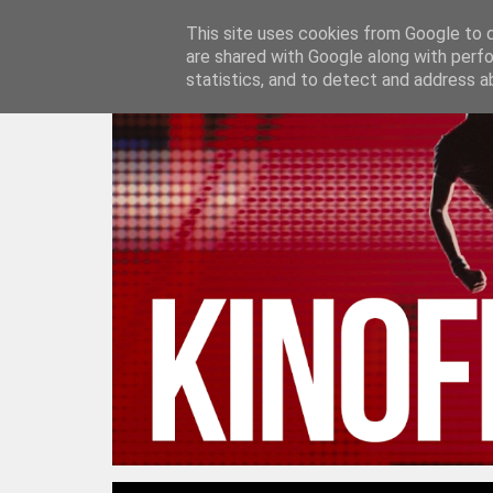
This site uses cookies from Google to de
S
are shared with Google along with perfo
statistics, and to detect and address a
k
i
p
t
o
c
o
n
t
e
n
t