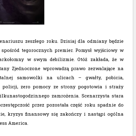
nariuszu zeszłego roku. Dzisiaj dla odmiany będzie
o spośród tegorocznych premier. Pomysł wyjściowy w
 karkołomny w swym debilizmie. Otóż zakłada, że w
 Stany Zjednoczone wprowadzą prawo zezwalające na
talnej samowolki na ulicach – gwałty, pobicia,
policji, zero pomocy ze strony pogotowia i straży
ilkunastogodzinnego zamrożenia. Scenarzysta stara
zestępczość przez pozostała część roku spadnie do
nie, kryzys finansowy się zakończy i nastąpi ogólna
less America.