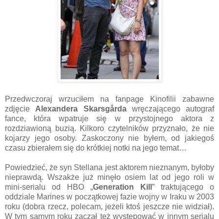
Przedwczoraj wrzuciłem na fanpage Kinofilii zabawne
zdjęcie
Alexandera Skarsgårda
wręczającego autograf
fance, która wpatruje się w przystojnego aktora z
rozdziawioną buzią. Kilkoro czytelników przyznało, że nie
kojarzy jego osoby. Zaskoczony nie byłem, od jakiegoś
czasu zbierałem się do krótkiej notki na jego temat…
Powiedzieć, że syn Stellana jest aktorem nieznanym, byłoby
nieprawdą. Wszakże już minęło osiem lat od jego roli w
mini-serialu od HBO „
Generation Kill
” traktującego o
oddziale Marines w początkowej fazie wojny w Iraku w 2003
roku (dobra rzecz, polecam, jeżeli ktoś jeszcze nie widział).
W tym samym roku zaczął też występować w innym serialu