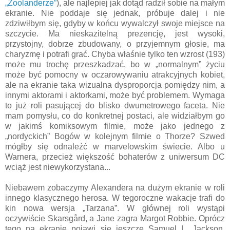
„Zoolanderze”
), ale najlepiej jak dotąd radził sobie na małym
ekranie. Nie poddaje się jednak, próbuje dalej i nie
zdziwiłbym się, gdyby w końcu wywalczył swoje miejsce na
szczycie. Ma nieskazitelną prezencję, jest wysoki,
przystojny, dobrze zbudowany, o przyjemnym głosie, ma
charyzmę i potrafi grać. Chyba właśnie tylko ten wzrost (193)
może mu trochę przeszkadzać, bo w „normalnym” życiu
może być pomocny w oczarowywaniu atrakcyjnych kobiet,
ale na ekranie taka wizualna dysproporcja pomiędzy nim, a
innymi aktorami i aktorkami, może być problemem. Wymaga
to już roli pasującej do blisko dwumetrowego faceta. Nie
mam pomysłu, co do konkretnej postaci, ale widziałbym go
w jakimś komiksowym filmie, może jako jednego z
„nordyckich” Bogów w kolejnym filmie o Thorze? Szwed
mógłby się odnaleźć w marvelowskim świecie. Albo u
Warnera, przecież większość bohaterów z uniwersum DC
wciąż jest niewykorzystana...
Niebawem zobaczymy Alexandera na dużym ekranie w roli
innego klasycznego herosa. W tegoroczne wakacje trafi do
kin nowa wersja „Tarzana”. W głównej roli wystąpi
oczywiście Skarsgård, a Jane zagra Margot Robbie. Oprócz
tego na ekranie pojawi się jeszcze Samuel L. Jackson,