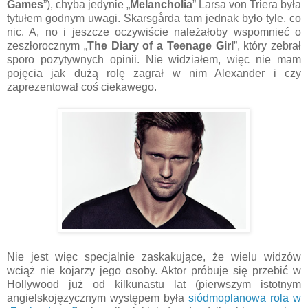
Games
”), chyba jedynie „
Melancholia
” Larsa von Triera była
tytułem godnym uwagi. Skarsgårda tam jednak było tyle, co
nic. A, no i jeszcze oczywiście należałoby wspomnieć o
zeszłorocznym „
The Diary of a Teenage Girl
”, który zebrał
sporo pozytywnych opinii. Nie widziałem, więc nie mam
pojęcia jak dużą rolę zagrał w nim Alexander i czy
zaprezentował coś ciekawego.
Nie jest więc specjalnie zaskakujące, że wielu widzów
wciąż nie kojarzy jego osoby. Aktor próbuje się przebić w
Hollywood już od kilkunastu lat (pierwszym istotnym
angielskojęzycznym występem była
siódmoplanowa rola w