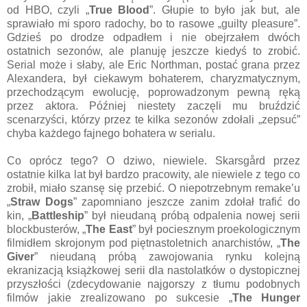
od HBO, czyli „
True Blood
”. Głupie to było jak but, ale
sprawiało mi sporo radochy, bo to rasowe „guilty pleasure”.
Gdzieś po drodze odpadłem i nie obejrzałem dwóch
ostatnich sezonów, ale planuję jeszcze kiedyś to zrobić.
Serial może i słaby, ale Eric Northman, postać grana przez
Alexandera, był ciekawym bohaterem, charyzmatycznym,
przechodzącym ewolucję, poprowadzonym pewną ręką
przez aktora. Później niestety zaczęli mu bruździć
scenarzyści, którzy przez te kilka sezonów zdołali „zepsuć”
chyba każdego fajnego bohatera w serialu.
Co oprócz tego? O dziwo, niewiele. Skarsgård przez
ostatnie kilka lat był bardzo pracowity, ale niewiele z tego co
zrobił, miało szansę się przebić. O niepotrzebnym remake’u
„
Straw Dogs
” zapomniano jeszcze zanim zdołał trafić do
kin, „
Battleship
” był nieudaną próbą odpalenia nowej serii
blockbusterów, „
The East
” był pociesznym proekologicznym
filmidłem skrojonym pod piętnastoletnich anarchistów, „
The
Giver
” nieudaną próbą zawojowania rynku kolejną
ekranizacją książkowej serii dla nastolatków o dystopicznej
przyszłości (zdecydowanie najgorszy z tłumu podobnych
filmów jakie zrealizowano po sukcesie „
The Hunger