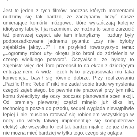
Jest to jeden z tych filmów podczas których momentami
nudzimy się tak bardzo, że zaczynamy liczyć nasze
umierające komórki mózgowe, które wykańczają kolejne
idiotyzmy fabuły. I ja rozumiem, że można to samo zarzucić
też pierwszej części, ale tam infantylizmy i bzdury były
podporządkowane jednemu pytaniu: „czy nie byłoby
zajebiście jakby…?” i na przykład towarzyszyło temu:
„...ogromny robot użył okrętu jako broni do zdzielenia w
czerep wielkiego potwora”. Oczywiście, że byłoby to
zajebiste więc del Toro przenosił to na ekran z dziecięcym
entuzjazmem. A widz, jeżeli tylko przypasowała mu taka
konwencja, bawił się równie dobrze. Przy realizowaniu
„Pacific Rim: Rebelii” nikt nie zadał sobie trudu wymyślenia
czegoś zajebistego, bo pewnie nie pracował przy tym nikt,
komu świeciłyby się oczy podczas planowania scen akcji.
Od premiery pierwszej części minęło już kilka lat,
technologia poszła do przodu, sequel wygląda niewątpliwie
lepiej i nie musiano ratować się robieniem wszystkiego w
nocy (bo wtedy łatwiej implementuje się komputerowe
efekty), ale wszystko to jest tak bardzo nijakie, że już chyba
nie można mieć bardziej w tyłku tego, czego się ogląda.