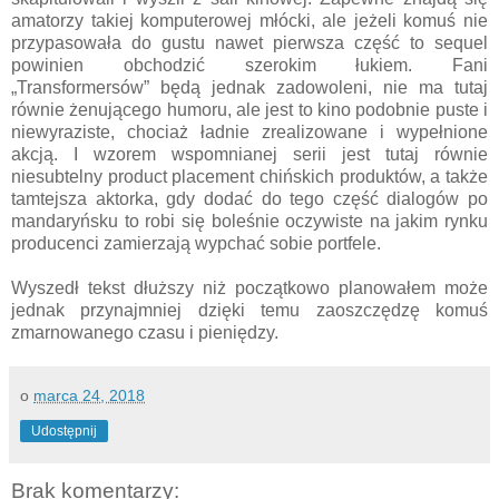
amatorzy takiej komputerowej młócki, ale jeżeli komuś nie
przypasowała do gustu nawet pierwsza część to sequel
powinien obchodzić szerokim łukiem. Fani
„Transformersów” będą jednak zadowoleni, nie ma tutaj
równie żenującego humoru, ale jest to kino podobnie puste i
niewyraziste, chociaż ładnie zrealizowane i wypełnione
akcją. I wzorem wspomnianej serii jest tutaj równie
niesubtelny product placement chińskich produktów, a także
tamtejsza aktorka, gdy dodać do tego część dialogów po
mandaryńsku to robi się boleśnie oczywiste na jakim rynku
producenci zamierzają wypchać sobie portfele.
Wyszedł tekst dłuższy niż początkowo planowałem może
jednak przynajmniej dzięki temu zaoszczędzę komuś
zmarnowanego czasu i pieniędzy.
o
marca 24, 2018
Udostępnij
Brak komentarzy: