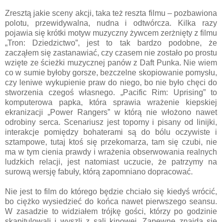
Zresztą jakie sceny akcji, taka też reszta filmu – pozbawiona
polotu, przewidywalna, nudna i odtwórcza. Kilka razy
pojawia się krótki motyw muzyczny żywcem zerżnięty z filmu
„Tron: Dziedzictwo”, jest to tak bardzo podobne, że
zacząłem się zastanawiać, czy czasem nie zostało po prostu
wzięte ze ścieżki muzycznej panów z Daft Punka. Nie wiem
co w sumie byłoby gorsze, bezczelne skopiowanie pomysłu,
czy leniwe wykupienie praw do niego, bo nie było chęci do
stworzenia czegoś własnego. „Pacific Rim: Uprising” to
komputerowa papka, która sprawia wrażenie kiepskiej
ekranizacji „Power Rangers” w którą nie włożono nawet
odrobiny serca. Scenariusz jest toporny i pisany od linijki,
interakcje pomiędzy bohaterami są do bólu oczywiste i
sztampowe, tutaj ktoś się przekomarza, tam się czubi, nie
ma w tym cienia prawdy i wrażenia obserwowania realnych
ludzkich relacji, jest natomiast uczucie, że patrzymy na
surową wersję fabuły, którą zapomniano dopracować.
Nie jest to film do którego będzie chciało się kiedyś wrócić,
bo ciężko wysiedzieć do końca nawet pierwszego seansu.
W zasadzie to widziałem trójkę gości, którzy po godzinie
skapitulowali i wyszli z sali kinowej. Zapewne znajdą się