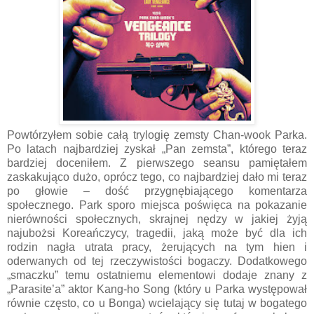
Powtórzyłem sobie całą trylogię zemsty Chan-wook Parka.
Po latach najbardziej zyskał „Pan zemsta”, którego teraz
bardziej doceniłem. Z pierwszego seansu pamiętałem
zaskakująco dużo, oprócz tego, co najbardziej dało mi teraz
po głowie – dość przygnębiającego komentarza
społecznego. Park sporo miejsca poświęca na pokazanie
nierówności społecznych, skrajnej nędzy w jakiej żyją
najubożsi Koreańczycy, tragedii, jaką może być dla ich
rodzin nagła utrata pracy, żerujących na tym hien i
oderwanych od tej rzeczywistości bogaczy. Dodatkowego
„smaczku” temu ostatniemu elementowi dodaje znany z
„Parasite’a” aktor Kang-ho Song (który u Parka występował
równie często, co u Bonga) wcielający się tutaj w bogatego