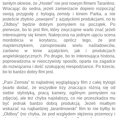
tamtym okresie, że „Hostel” nie jest nowym filmem Tarantino.
Wracając do sedna, jeżeli zamierzacie dopiero rozpocząć
swoją przygodę z trylogią zemsty i kinem Parka, a nie
jesteście zbytnio „oswojeni” z azjatyckimi produkcjami, no to
„Oldboy” będzie dobrym pomysłem na początek. Po
pierwsze, bo to jest film, który zwyczajnie warto znać jeżeli
interesujemy się kinem. Nakręcona na jednym ujęciu scena
mordobicia w korytarzu, oprócz tego, że jest
majstersztykiem, zainspirowała wielu naśladowców,
zarówno w kinie azjatyckim, jak i produkcjach
angielskojęzycznych. Po drugie, bo to interesująca historia,
poprowadzona w nieoczywisty sposób, oparta na zagadce
do rozwiązania i dość szokującej niespodziance. Po trzecie,
bo to bardzo dobry film jest.
„Pani Zemsta” to najładniej wyglądający film z całej trylogii
(warto dodać, że wszystkie trzy znacząco różnią się od
siebie stylistyką, pracą kamery, ogólnym pomysłem na
zdjęcia), ale też chyba najsłabszy, co nie przeszkadza mu
być jednak bardzo dobrą produkcją. Jeżeli miałbym
wskazać na najbardziej „tarantinowski” film to nie byłby to
„Oldboy” (no chyba, że pod względem stężenia przemocy i