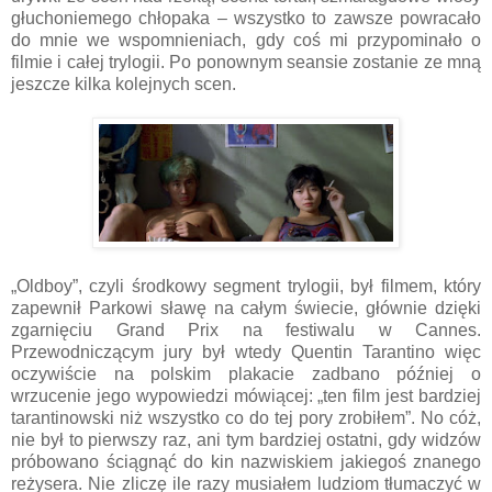
głuchoniemego chłopaka – wszystko to zawsze powracało
do mnie we wspomnieniach, gdy coś mi przypominało o
filmie i całej trylogii. Po ponownym seansie zostanie ze mną
jeszcze kilka kolejnych scen.
„Oldboy”, czyli środkowy segment trylogii, był filmem, który
zapewnił Parkowi sławę na całym świecie, głównie dzięki
zgarnięciu Grand Prix na festiwalu w Cannes.
Przewodniczącym jury był wtedy Quentin Tarantino więc
oczywiście na polskim plakacie zadbano później o
wrzucenie jego wypowiedzi mówiącej: „ten film jest bardziej
tarantinowski niż wszystko co do tej pory zrobiłem”. No cóż,
nie był to pierwszy raz, ani tym bardziej ostatni, gdy widzów
próbowano ściągnąć do kin nazwiskiem jakiegoś znanego
reżysera. Nie zliczę ile razy musiałem ludziom tłumaczyć w