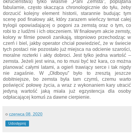
okrucieństwa) tylko właśnie „Pani Zemsta”, poplątana
fabularnie, często skacząca chronologicznie do tyłu, żeby
dorzucić kolejny element historii, starannie budując tym
scenę pod finałowy akt, który zarazem wieńczy temat całej
trylogii opowiadającej o pogoni za zemstą oraz o tym, co
robi to z ludźmi i ich otoczeniem. W finałowym akcie zemsty,
kolory w filmie powoli zanikają, stopniowo przechodząc w
czerń i biel, jakby operator chciał powiedzieć, że w świecie
tych postaci nie pozostało już miejsca na odcienie szarości,
moralne rozterki i akty dobroci. Jest tylko jedna wartość –
zemsta. Jeżeli jest wina, no to musi być też kara, co można
planować całymi latami, a ogień trawiący serce i tak nigdy
nie zagaśnie. W „Oldboyu” było to zresztą jeszcze
dobitniejsze, bo zemsta była tam czymś, czemu warto
poświęcić połowę życia, a wraz z wykonaniem kary utracić
jedyną wartość jaką miała już egzystencja dla osoby
odpłacającej komuś za dawne cierpienie.
o
czerwca 08, 2020
Udostępnij