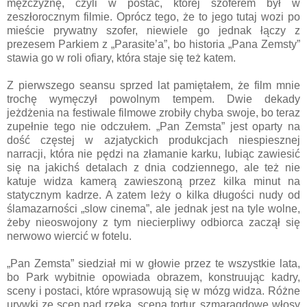
mężczyznę, czyli w postać, której szoferem był w
zeszłorocznym filmie. Oprócz tego, że to jego tutaj wozi po
mieście prywatny szofer, niewiele go jednak łączy z
prezesem Parkiem z „Parasite’a”, bo historia „Pana Zemsty”
stawia go w roli ofiary, która staje się też katem.
Z pierwszego seansu sprzed lat pamiętałem, że film mnie
trochę wymęczył powolnym tempem. Dwie dekady
jeżdżenia na festiwale filmowe zrobiły chyba swoje, bo teraz
zupełnie tego nie odczułem. „Pan Zemsta” jest oparty na
dość częstej w azjatyckich produkcjach niespiesznej
narracji, która nie pędzi na złamanie karku, lubiąc zawiesić
się na jakichś detalach z dnia codziennego, ale też nie
katuje widza kamerą zawieszoną przez kilka minut na
statycznym kadrze. A zatem leży o kilka długości nudy od
ślamazarności „slow cinema”, ale jednak jest na tyle wolne,
żeby nieoswojony z tym niecierpliwy odbiorca zaczął się
nerwowo wiercić w fotelu.
„Pan Zemsta” siedział mi w głowie przez te wszystkie lata,
bo Park wybitnie opowiada obrazem, konstruując kadry,
sceny i postaci, które wprasowują się w mózg widza. Różne
urywki ze scen nad rzeką, scena tortur, szmaragdowe włosy