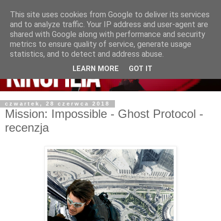
This site uses cookies from Google to deliver its services
and to analyze traffic. Your IP address and user-agent are
shared with Google along with performance and security
metrics to ensure quality of service, generate usage
statistics, and to detect and address abuse.
LEARN MORE
GOT IT
czwartek, 28 czerwca 2018
Mission: Impossible - Ghost Protocol -
recenzja