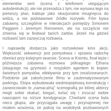
elementów serii (scena z telefonem ulegającym
autodestrukcji), ale nie przesadza z tym, nie wysuwa tego na
pierwszy plan, traktuje jako okazjonalne mrugnięcia do
widza, a nie podstawowe źródło rozrywki. Film bywa
zabawny, szczególnie w interakcjach pomiędzy Simonem
Peggiem i Jeremym Rennerem, ale na szczęście nie
zmienia się w festiwal tanich żartów. Jeżeli ma gdzieś
rozbawić tam zazwyczaj rozbawia.
I naprawdę dostarcza jako rozrywkowe kino akcji.
Większość sekwencji jest pomysłowa i sprawia radochę
również przy kolejnym seansie. Scena w Kremlu, finał tejże i
późniejsza zabawna rozmowa półnagiego Ethana
(stojącego na gzymsie) z rosyjskim agentem to kopiec
świetnych pomysłów, efektywnie przy tym zrealizowanych.
Podobnie jak zakończenie filmu w zautomatyzowanym
parkingu. Ekipa wybudowała siedmiopiętrową konstrukcję i
zaowocowało to „namacalną” scenografią po której aktorzy
mogli sobie skakać, biegać, turlać się i zrzucać siebie
nawzajem na niższe kondygnacje. Chwilami scena była
nieco głupia, ale przyciągała uwagę i przynajmniej nie
miałem wrażenia, że patrzę na wodotrysk pozbawionych