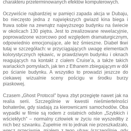
charakteru przeterminowanych efektów komputerowych.
Oczywiście najbardziej w pamięci zapada akcja w Dubaju,
bo nieczęsto jedna z największych gwiazd kina biega i
fruwa sobie na zewnątrz najwyższego budynku na świecie
w okolicach 130 piętra. Jest to zrealizowane rewelacyjnie,
poprowadzone wzorcowo pod względem dramaturgicznym,
odpowiednio emocjonujące, ale też śmieszne. Diabeł tkwi
tutaj w szczegółach: w przyciągających uwagę elementach
kolorystycznych rękawic, w prawdziwym budynku i oknach
reagujących na kontakt z ciałem Cruise’a, a także takich
wariackich pomysłach, jak ten z Ethanem zbiegającym w dół
po ścianie budynku. A wszystko to prowadzi jeszcze do
ciekawej wizualnie sceny pościgu w środku burzy
piaskowej.
Czasem „Ghost Protocol” bywa zbyt przegięte nawet jak na
realia serii. Szczególnie w kwestii nieśmiertelności
bohaterów, gdy siadają za kierownicami samochodów. Oba
wypadki w filmie są rodem z ostatnich odsłon „Szybkich i
wściekłych” – normalny człowiek w życiu nie wyszedłby z
nich bez szwanku. Zupełnie mi to jednak nie przeszkadzało,
wręcz przeciwnie, miałem z tego ubaw (szczególnie, gdy