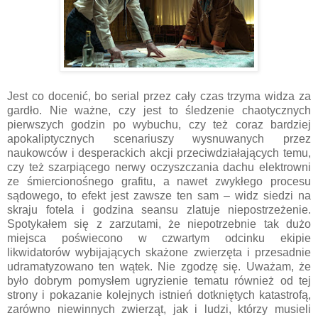
Jest co docenić, bo serial przez cały czas trzyma widza za
gardło. Nie ważne, czy jest to śledzenie chaotycznych
pierwszych godzin po wybuchu, czy też coraz bardziej
apokaliptycznych scenariuszy wysnuwanych przez
naukowców i desperackich akcji przeciwdziałających temu,
czy też szarpiącego nerwy oczyszczania dachu elektrowni
ze śmiercionośnego grafitu, a nawet zwykłego procesu
sądowego, to efekt jest zawsze ten sam – widz siedzi na
skraju fotela i godzina seansu zlatuje niepostrzeżenie.
Spotykałem się z zarzutami, że niepotrzebnie tak dużo
miejsca poświecono w czwartym odcinku ekipie
likwidatorów wybijających skażone zwierzęta i przesadnie
udramatyzowano ten wątek. Nie zgodzę się. Uważam, że
było dobrym pomysłem ugryzienie tematu również od tej
strony i pokazanie kolejnych istnień dotkniętych katastrofą,
zarówno niewinnych zwierząt, jak i ludzi, którzy musieli