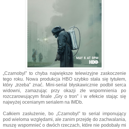
„Czarnobyl” to chyba największe telewizyjne zaskoczenie
tego roku. Nowa produkcja HBO szybko stała się tytułem,
który „trzeba” znać. Mini-serial błyskawicznie podbił serca
widowni, zamazując przy okazji złe wspomnienia po
rozczarowującym finale „Gry o tron” i w efekcie stając się
najwyżej ocenianym serialem na IMDb.
Całkiem zasłużenie, bo „Czarnobyl” to serial imponujący
pod wieloma względami, ale zanim przejdę do zachwalania,
muszę wspomnieć o dwóch rzeczach, które nie podobały mi