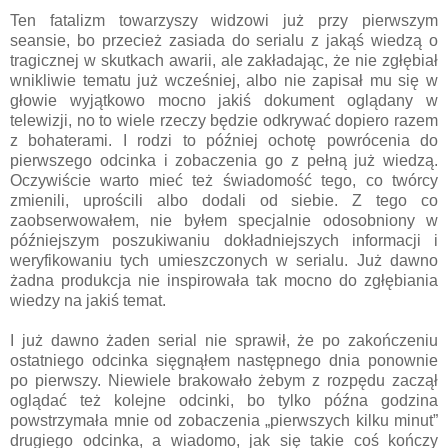
Ten fatalizm towarzyszy widzowi już przy pierwszym
seansie, bo przecież zasiada do serialu z jakąś wiedzą o
tragicznej w skutkach awarii, ale zakładając, że nie zgłębiał
wnikliwie tematu już wcześniej, albo nie zapisał mu się w
głowie wyjątkowo mocno jakiś dokument oglądany w
telewizji, no to wiele rzeczy będzie odkrywać dopiero razem
z bohaterami. I rodzi to później ochotę powrócenia do
pierwszego odcinka i zobaczenia go z pełną już wiedzą.
Oczywiście warto mieć też świadomość tego, co twórcy
zmienili, uprościli albo dodali od siebie. Z tego co
zaobserwowałem, nie byłem specjalnie odosobniony w
późniejszym poszukiwaniu dokładniejszych informacji i
weryfikowaniu tych umieszczonych w serialu. Już dawno
żadna produkcja nie inspirowała tak mocno do zgłębiania
wiedzy na jakiś temat.
I już dawno żaden serial nie sprawił, że po zakończeniu
ostatniego odcinka sięgnąłem następnego dnia ponownie
po pierwszy. Niewiele brakowało żebym z rozpędu zaczął
oglądać też kolejne odcinki, bo tylko późna godzina
powstrzymała mnie od zobaczenia „pierwszych kilku minut”
drugiego odcinka, a wiadomo, jak się takie coś kończy