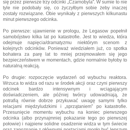
się przez pierwsze trzy odcinki „Czarnobyla”. W sumie to nie
tyle nie podobały się, co życzyłbym sobie żeby inaczej
zostały rozwiązane. Obie wynikały z pierwszych kilkunastu
minut pierwszego odcinka.
Po pierwsze: ujawnienie w prologu, że Legasow popełnił
samobójstwo kilka lat po katastrofie. Jest to wiedza, która
odejmuje napięcia/dramatyzmu niektórym scenom z
kolejnych odcinków. Ponieważ wiedziałem już, co spotka
bohatera za parę lat to mniej przejmowałem się jego
bezpieczeństwem w momentach, gdzie normalnie byłoby to
naturalną reakcją.
Po drugie: rozpoczęcie wydarzeń od wybuchu reaktora.
Wrzuca to widza od razu w środek akcji oraz czyni pierwszy
odcinek bardzo intensywnym i wciągającym
doświadczeniem, ale później twórcy udowadniają, że
potrafią równie dobrze przykuwać uwagę samymi tylko
relacjami międzyludzkimi i „sprzątaniem” po katastrofie.
Przesunięcie momentu wybuchu na koniec pierwszego
odcinka (albo przynajmniej pokazanie tego po pierwszej
połowie) i najpierw solidne osadzenie widza w tym świecie
oraz zapoznanie z głównymi postaciami mogło być lepszym