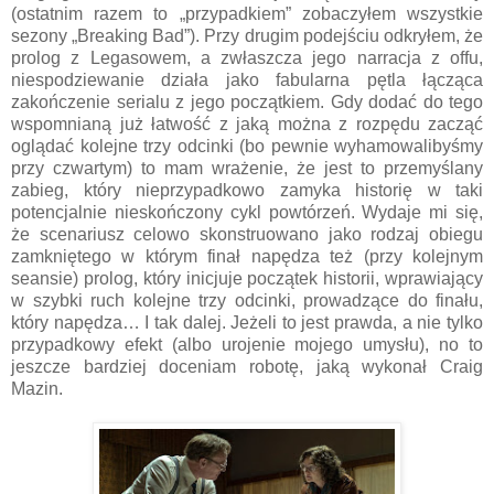
(ostatnim razem to „przypadkiem” zobaczyłem wszystkie
sezony „Breaking Bad”). Przy drugim podejściu odkryłem, że
prolog z Legasowem, a zwłaszcza jego narracja z offu,
niespodziewanie działa jako fabularna pętla łącząca
zakończenie serialu z jego początkiem. Gdy dodać do tego
wspomnianą już łatwość z jaką można z rozpędu zacząć
oglądać kolejne trzy odcinki (bo pewnie wyhamowalibyśmy
przy czwartym) to mam wrażenie, że jest to przemyślany
zabieg, który nieprzypadkowo zamyka historię w taki
potencjalnie nieskończony cykl powtórzeń. Wydaje mi się,
że scenariusz celowo skonstruowano jako rodzaj obiegu
zamkniętego w którym finał napędza też (przy kolejnym
seansie) prolog, który inicjuje początek historii, wprawiający
w szybki ruch kolejne trzy odcinki, prowadzące do finału,
który napędza… I tak dalej. Jeżeli to jest prawda, a nie tylko
przypadkowy efekt (albo urojenie mojego umysłu), no to
jeszcze bardziej doceniam robotę, jaką wykonał Craig
Mazin.