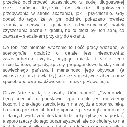
przecież odchorować uczestnictwo w takiej długotrwałej
rzezi, zarówno fizycznie (w efekcie długotrwałego
przebywania w strefie skażenia), jak i psychicznie. Gdy
dodać do tego, że w tym odcinku pokazano również
szarpiący nerwy (i genialnie udźwiękowiony) wątek
czyszczenia dachu z grafitu, no to efekt był ten sam, co
zawsze – siedziałem przykuty do ekranu.
Co robi też niemałe wrażenie to ilość pracy włożonej w
scenografię, dbałość o detale jest niesamowita:
wszechobecna cyrylica, wygląd miasta i stroje jego
mieszkańców, pojazdy, sprzęty, propagandowe hasła, klimat
sowieckiego państwa i mentalności jego obywateli (a
zwłaszcza ludzi u władzy), ale też sugestywne zdjęcia oraz
sposób operowania dźwiękiem i muzyką. Rewelacja.
Oczywiście znajdą się osoby, które wartość „Czarnobylu”
będą oceniać na podstawie tego, na ile jest on wierny
faktom. I z takiego starcia Mazin nie wyjdzie obronną ręką,
bo sporo pozmieniał, trochę uprościł, przesunął chronologię
niektórych wydarzeń, ileś tam ludzi połączył w jedną postać,
a sporo rzeczy do tego udramatyzował, ale do cholery, to nie
jest dokument tylko serial fabularny, który przede wszystkim