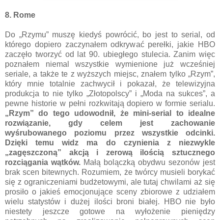
8. Rome
Do „Rzymu” muszę kiedyś powrócić, bo jest to serial, od
którego dopiero zaczynałem odkrywać perełki, jakie HBO
zaczęło tworzyć od lat 90. ubiegłego stulecia. Zanim więc
poznałem niemal wszystkie wymienione już wcześniej
seriale, a także te z wyższych miejsc, znałem tylko „Rzym”,
który mnie totalnie zachwycił i pokazał, że telewizyjna
produkcja to nie tylko „Złotopolscy” i „Moda na sukces”, a
pewne historie w pełni rozkwitają dopiero w formie serialu.
„Rzym” do tego udowodnił, że mini-serial to idealne
rozwiązanie, gdy celem jest zachowanie
wyśrubowanego poziomu przez wszystkie odcinki.
Dzięki temu widz ma do czynienia z niezwykle
„zagęszczoną” akcją i zerową ilością sztucznego
rozciągania wątków.
Małą bolączką obydwu sezonów jest
brak scen bitewnych. Rozumiem, że twórcy musieli borykać
się z ograniczeniami budżetowymi, ale tutaj chwilami aż się
prosiło o jakieś emocjonujące sceny zbiorowe z udziałem
wielu statystów i dużej ilości broni białej. HBO nie było
niestety jeszcze gotowe na wyłożenie pieniędzy