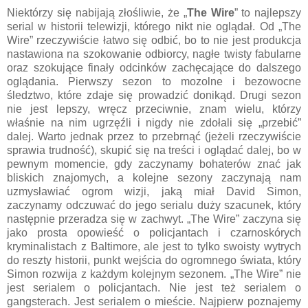
Niektórzy się nabijają złośliwie, że „
The Wire
” to najlepszy
serial w historii telewizji, którego nikt nie oglądał. Od „The
Wire” rzeczywiście łatwo się odbić, bo to nie jest produkcja
nastawiona na szokowanie odbiorcy, nagłe twisty fabularne
oraz szokujące finały odcinków zachęcające do dalszego
oglądania. Pierwszy sezon to mozolne i bezowocne
śledztwo, które zdaje się prowadzić donikąd. Drugi sezon
nie jest lepszy, wręcz przeciwnie, znam wielu, którzy
właśnie na nim ugrzęźli i nigdy nie zdołali się „przebić”
dalej. Warto jednak przez to przebrnąć (jeżeli rzeczywiście
sprawia trudność), skupić się na treści i oglądać dalej, bo w
pewnym momencie, gdy zaczynamy bohaterów znać jak
bliskich znajomych, a kolejne sezony zaczynają nam
uzmysławiać ogrom wizji, jaką miał David Simon,
zaczynamy odczuwać do jego serialu duży szacunek, który
następnie przeradza się w zachwyt. „The Wire” zaczyna się
jako prosta opowieść o policjantach i czarnoskórych
kryminalistach z Baltimore, ale jest to tylko swoisty wytrych
do reszty historii, punkt wejścia do ogromnego świata, który
Simon rozwija z każdym kolejnym sezonem. „The Wire” nie
jest serialem o policjantach. Nie jest też serialem o
gangsterach. Jest serialem o mieście. Najpierw poznajemy