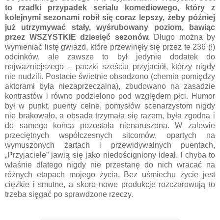
to rzadki przypadek serialu komediowego, który z
kolejnymi sezonami robił się coraz lepszy, żeby później
już utrzymywać stały, wyśrubowany poziom, bawiąc
przez WSZYSTKIE dziesięć sezonów.
Długo można by
wymieniać listę gwiazd, które przewinęły się przez te 236 (!)
odcinków, ale zawsze to był jedynie dodatek do
najważniejszego – paczki sześciu przyjaciół, którzy nigdy
nie nudzili. Postacie świetnie obsadzono (chemia pomiędzy
aktorami była niezaprzeczalna), zbudowano na zasadzie
kontrastów i równo podzielono pod względem płci. Humor
był w punkt, puenty celne, pomysłów scenarzystom nigdy
nie brakowało, a obsada trzymała się razem, była zgodna i
do samego końca pozostała nienaruszona. W zalewie
przeciętnych współczesnych sitcomów, opartych na
wymuszonych żartach i przewidywalnych puentach,
„Przyjaciele” jawią się jako niedościgniony ideał. I chyba to
właśnie dlatego nigdy nie przestanę do nich wracać na
różnych etapach mojego życia. Bez uśmiechu życie jest
ciężkie i smutne, a skoro nowe produkcje rozczarowują to
trzeba sięgać po sprawdzone rzeczy.