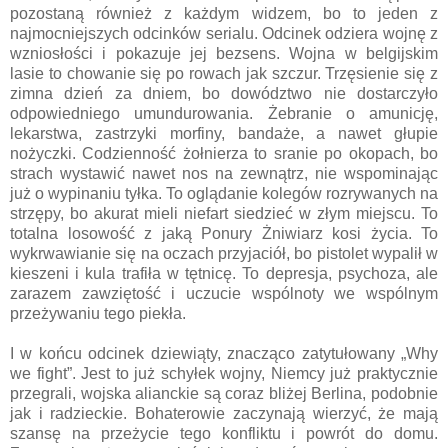
pozostaną również z każdym widzem, bo to jeden z
najmocniejszych odcinków serialu. Odcinek odziera wojnę z
wzniosłości i pokazuje jej bezsens. Wojna w belgijskim
lasie to chowanie się po rowach jak szczur. Trzęsienie się z
zimna dzień za dniem, bo dowództwo nie dostarczyło
odpowiedniego umundurowania. Żebranie o amunicję,
lekarstwa, zastrzyki morfiny, bandaże, a nawet głupie
nożyczki. Codzienność żołnierza to sranie po okopach, bo
strach wystawić nawet nos na zewnątrz, nie wspominając
już o wypinaniu tyłka. To oglądanie kolegów rozrywanych na
strzępy, bo akurat mieli niefart siedzieć w złym miejscu. To
totalna losowość z jaką Ponury Żniwiarz kosi życia. To
wykrwawianie się na oczach przyjaciół, bo pistolet wypalił w
kieszeni i kula trafiła w tętnicę. To depresja, psychoza, ale
zarazem zawziętość i uczucie wspólnoty we wspólnym
przeżywaniu tego piekła.
I w końcu odcinek dziewiąty, znacząco zatytułowany „Why
we fight”. Jest to już schyłek wojny, Niemcy już praktycznie
przegrali, wojska alianckie są coraz bliżej Berlina, podobnie
jak i radzieckie. Bohaterowie zaczynają wierzyć, że mają
szansę na przeżycie tego konfliktu i powrót do domu.