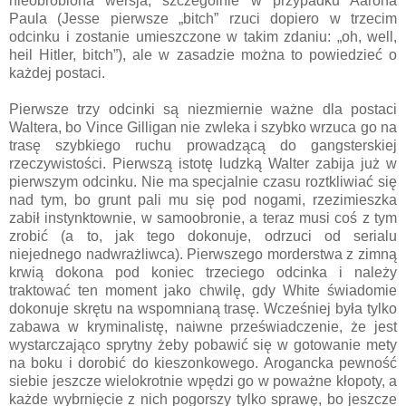
nieobrobiona wersja, szczególnie w przypadku Aarona
Paula (Jesse pierwsze „bitch” rzuci dopiero w trzecim
odcinku i zostanie umieszczone w takim zdaniu: „oh, well,
heil Hitler, bitch”), ale w zasadzie można to powiedzieć o
każdej postaci.
Pierwsze trzy odcinki są niezmiernie ważne dla postaci
Waltera, bo Vince Gilligan nie zwleka i szybko wrzuca go na
trasę szybkiego ruchu prowadzącą do gangsterskiej
rzeczywistości. Pierwszą istotę ludzką Walter zabija już w
pierwszym odcinku. Nie ma specjalnie czasu roztkliwiać się
nad tym, bo grunt pali mu się pod nogami, rzezimieszka
zabił instynktownie, w samoobronie, a teraz musi coś z tym
zrobić (a to, jak tego dokonuje, odrzuci od serialu
niejednego nadwrażliwca). Pierwszego morderstwa z zimną
krwią dokona pod koniec trzeciego odcinka i należy
traktować ten moment jako chwilę, gdy White świadomie
dokonuje skrętu na wspomnianą trasę. Wcześniej była tylko
zabawa w kryminalistę, naiwne przeświadczenie, że jest
wystarczająco sprytny żeby pobawić się w gotowanie mety
na boku i dorobić do kieszonkowego. Arogancka pewność
siebie jeszcze wielokrotnie wpędzi go w poważne kłopoty, a
każde wybrnięcie z nich pogorszy tylko sprawę, bo jeszcze