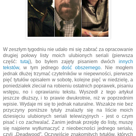
W zeszłym tygodniu nie udało mi się zabrać za opracowanie
drugiej połowy listy moich ulubionych seriali (pierwsza
część:
tutaj
), bo byłem zajęty pisaniem dwóch
innych
tekstów
, w tym jednego
dość obszernego
. Nie mogłem
jednak dłużej trzymać czytelników w niepewności, pierwsze
pięć tytułów opisałem w sobotę, kolejne pięć w niedzielę, a
poniedziałek zleciał na robieniu ostatnich poprawek, pisaniu
wstępu, no i oprawianiu tekstu. Wyszedł z tego artykuł
jeszcze dłuższy, i to prawie dwukrotnie, niż w poprzednim
wpisie. Wydaje mi się to jednak naturalne. Wszakże nie bez
przyczyny poniższe tytuły znalazły się na liście moich
dziesięciu ulubionych seriali telewizyjnych - jest o czym
pisać i co zachwalać. Zanim jednak przejdę do listy, muszę
się najpierw wytłumaczyć z nieobecności jednego serialu,
czyli „Deadwood”. Oczywiście znakomitych tytułów, których