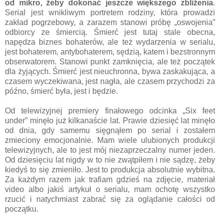
od mikro, żeby dokonać jeszcze większego zbliżenia
.
Serial jest wnikliwym portretem rodziny, która prowadzi
zakład pogrzebowy, a zarazem stanowi próbę „oswojenia”
odbiorcy ze śmiercią. Śmierć jest tutaj stale obecna,
napędza biznes bohaterów, ale też wydarzenia w serialu,
jest bohaterem, antybohaterem, sędzią, katem i bezstronnym
obserwatorem. Stanowi punkt zamknięcia, ale też początek
dla żyjących. Śmierć jest nieuchronna, bywa zaskakująca, a
czasem wyczekiwana, jest nagła, ale czasem przychodzi za
późno, śmierć była, jest i będzie.
Od telewizyjnej premiery finałowego odcinka „Six feet
under” minęło już kilkanaście lat. Prawie dziesięć lat minęło
od dnia, gdy samemu sięgnąłem po serial i zostałem
zmieciony emocjonalnie. Mam wiele ulubionych produkcji
telewizyjnych, ale to jest mój niezaprzeczalny numer jeden.
Od dziesięciu lat nigdy w to nie zwątpiłem i nie sądzę, żeby
kiedyś to się zmieniło. Jest to produkcja absolutnie wybitna.
Za każdym razem jak trafiam gdzieś na zdjęcie, materiał
video albo jakiś artykuł o serialu, mam ochotę wszystko
rzucić i natychmiast zabrać się za oglądanie całości od
początku.