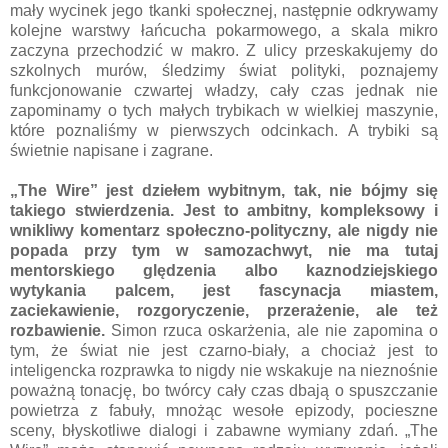
mały wycinek jego tkanki społecznej, następnie odkrywamy
kolejne warstwy łańcucha pokarmowego, a skala mikro
zaczyna przechodzić w makro. Z ulicy przeskakujemy do
szkolnych murów, śledzimy świat polityki, poznajemy
funkcjonowanie czwartej władzy, cały czas jednak nie
zapominamy o tych małych trybikach w wielkiej maszynie,
które poznaliśmy w pierwszych odcinkach. A trybiki są
świetnie napisane i zagrane.
„The Wire” jest dziełem wybitnym, tak, nie bójmy się
takiego stwierdzenia. Jest to ambitny, kompleksowy i
wnikliwy komentarz społeczno-polityczny, ale nigdy nie
popada przy tym w samozachwyt, nie ma tutaj
mentorskiego ględzenia albo kaznodziejskiego
wytykania palcem, jest fascynacja miastem,
zaciekawienie, rozgoryczenie, przerażenie, ale też
rozbawienie.
Simon rzuca oskarżenia, ale nie zapomina o
tym, że świat nie jest czarno-biały, a chociaż jest to
inteligencka rozprawka to nigdy nie wskakuje na nieznośnie
poważną tonację, bo twórcy cały czas dbają o spuszczanie
powietrza z fabuły, mnożąc wesołe epizody, pocieszne
sceny, błyskotliwe dialogi i zabawne wymiany zdań. „The