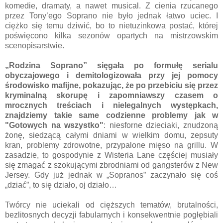
komedie, dramaty, a nawet musical. Z cienia rzucanego
przez Tony’ego Soprano nie było jednak łatwo uciec. I
ciężko się temu dziwić, bo to nietuzinkowa postać, której
poświęcono kilka sezonów opartych na mistrzowskim
scenopisarstwie.
„Rodzina Soprano” sięgała po formułę serialu
obyczajowego i demitologizowała przy jej pomocy
środowisko mafijne, pokazując, że po przebiciu się przez
kryminalną skorupę i zapomniawszy czasem o
mrocznych treściach i nielegalnych występkach,
znajdziemy takie same codzienne problemy jak w
"Gotowych na wszystko"
: niesforne dzieciaki, znudzoną
żonę, siedzącą całymi dniami w wielkim domu, zepsuty
kran, problemy zdrowotne, przypalone mięso na grillu. W
zasadzie, to gospodynie z Wisteria Lane częściej musiały
się zmagać z szokującymi zbrodniami od gangsterów z New
Jersey. Gdy już jednak w „Sopranos” zaczynało się coś
„dziać”, to się działo, oj działo…
Twórcy nie uciekali od cięższych tematów, brutalności,
bezlitosnych decyzji fabularnych i konsekwentnie pogłębiali