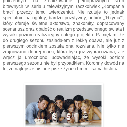
potrzebnych na zrealizowanie pełnoprawnych scen
bitewnych w serialu telewizyjnym (aczkolwiek „Kompania
braci” przeczy temu twierdzeniu). Nie rzutuje to jednak
specjalnie na ogólny, bardzo pozytywny, odbiór „”Rzymu””,
który oferuje świetne aktorstwo, znakomity, dopracowany
scenariusz oraz dbałość o realizm przedstawionego świata i
wysoki poziom realizacyjny całego projektu. Pamiętam, że
do drugiego sezonu zasiadałem z lekką obawą, ale już z
pierwszym odcinkiem została ona rozwiana. Nie tylko nie
zrujnowano dobrej marki, która była już wypracowana, ale
wręcz ją umocniono, udowadniając, że wysoki poziom
pierwszego sezonu nie był przypadkiem. Koronny dowód na
to, że najlepsze historie pisze życie i hmm....sama historia.