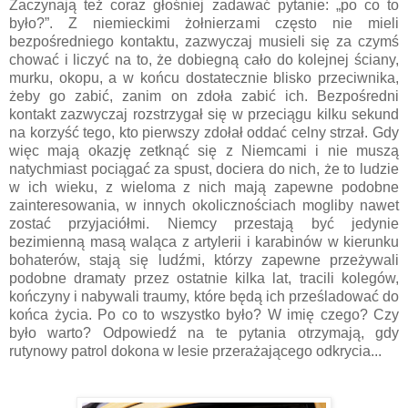
Zaczynają też coraz głośniej zadawać pytanie: „po co to
było?”. Z niemieckimi żołnierzami często nie mieli
bezpośredniego kontaktu, zazwyczaj musieli się za czymś
chować i liczyć na to, że dobiegną cało do kolejnej ściany,
murku, okopu, a w końcu dostatecznie blisko przeciwnika,
żeby go zabić, zanim on zdoła zabić ich. Bezpośredni
kontakt zazwyczaj rozstrzygał się w przeciągu kilku sekund
na korzyść tego, kto pierwszy zdołał oddać celny strzał. Gdy
więc mają okazję zetknąć się z Niemcami i nie muszą
natychmiast pociągać za spust, dociera do nich, że to ludzie
w ich wieku, z wieloma z nich mają zapewne podobne
zainteresowania, w innych okolicznościach mogliby nawet
zostać przyjaciółmi. Niemcy przestają być jedynie
bezimienną masą waląca z artylerii i karabinów w kierunku
bohaterów, stają się ludźmi, którzy zapewne przeżywali
podobne dramaty przez ostatnie kilka lat, tracili kolegów,
kończyny i nabywali traumy, które będą ich prześladować do
końca życia. Po co to wszystko było? W imię czego? Czy
było warto? Odpowiedź na te pytania otrzymają, gdy
rutynowy patrol dokona w lesie przerażającego odkrycia...