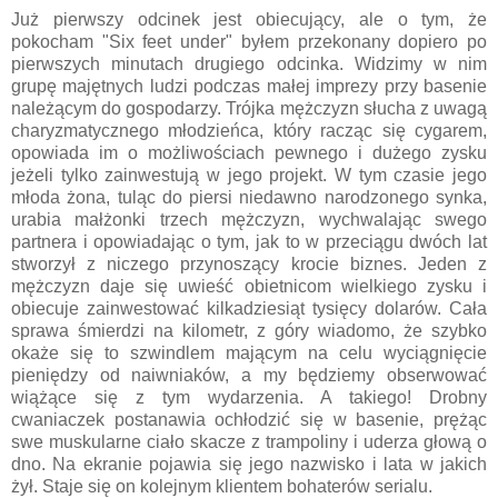
Już pierwszy odcinek jest obiecujący, ale o tym, że
pokocham "Six feet under" byłem przekonany dopiero po
pierwszych minutach drugiego odcinka. Widzimy w nim
grupę majętnych ludzi podczas małej imprezy przy basenie
należącym do gospodarzy. Trójka mężczyzn słucha z uwagą
charyzmatycznego młodzieńca, który racząc się cygarem,
opowiada im o możliwościach pewnego i dużego zysku
jeżeli tylko zainwestują w jego projekt. W tym czasie jego
młoda żona, tuląc do piersi niedawno narodzonego synka,
urabia małżonki trzech mężczyzn, wychwalając swego
partnera i opowiadając o tym, jak to w przeciągu dwóch lat
stworzył z niczego przynoszący krocie biznes. Jeden z
mężczyzn daje się uwieść obietnicom wielkiego zysku i
obiecuje zainwestować kilkadziesiąt tysięcy dolarów. Cała
sprawa śmierdzi na kilometr, z góry wiadomo, że szybko
okaże się to szwindlem mającym na celu wyciągnięcie
pieniędzy od naiwniaków, a my będziemy obserwować
wiążące się z tym wydarzenia. A takiego! Drobny
cwaniaczek postanawia ochłodzić się w basenie, prężąc
swe muskularne ciało skacze z trampoliny i uderza głową o
dno. Na ekranie pojawia się jego nazwisko i lata w jakich
żył. Staje się on kolejnym klientem bohaterów serialu.