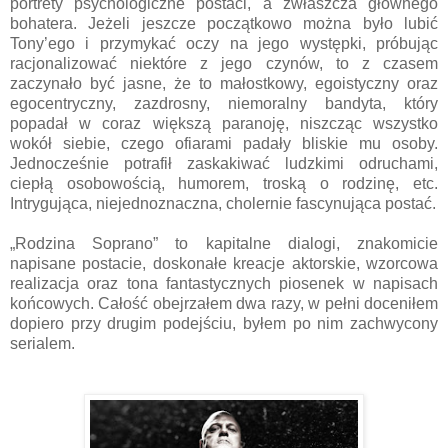
portrety psychologiczne postaci, a zwłaszcza głównego
bohatera. Jeżeli jeszcze początkowo można było lubić
Tony’ego i przymykać oczy na jego występki, próbując
racjonalizować niektóre z jego czynów, to z czasem
zaczynało być jasne, że to małostkowy, egoistyczny oraz
egocentryczny, zazdrosny, niemoralny bandyta, który
popadał w coraz większą paranoję, niszcząc wszystko
wokół siebie, czego ofiarami padały bliskie mu osoby.
Jednocześnie potrafił zaskakiwać ludzkimi odruchami,
ciepłą osobowością, humorem, troską o rodzinę, etc.
Intrygująca, niejednoznaczna, cholernie fascynująca postać.
„Rodzina Soprano” to kapitalne dialogi, znakomicie
napisane postacie, doskonałe kreacje aktorskie, wzorcowa
realizacja oraz tona fantastycznych piosenek w napisach
końcowych. Całość obejrzałem dwa razy, w pełni doceniłem
dopiero przy drugim podejściu, byłem po nim zachwycony
serialem.