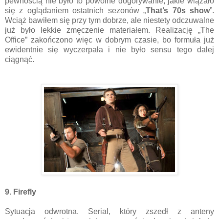
pewnością nie było to powolne dogorywanie, jakie wiązało
się z oglądaniem ostatnich sezonów „
That’s 70s show
”.
Wciąż bawiłem się przy tym dobrze, ale niestety odczuwalne
już było lekkie zmęczenie materiałem. Realizację „The
Office” zakończono więc w dobrym czasie, bo formuła już
ewidentnie się wyczerpała i nie było sensu tego dalej
ciągnąć.
9. Firefly
Sytuacja odwrotna. Serial, który zszedł z anteny