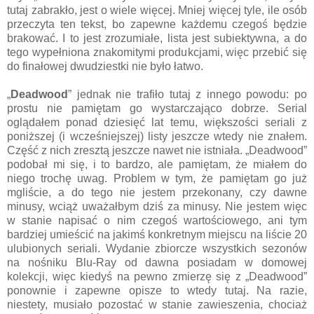
tutaj zabrakło, jest o wiele więcej. Mniej więcej tyle, ile osób
przeczyta ten tekst, bo zapewne każdemu czegoś będzie
brakować. I to jest zrozumiałe, lista jest subiektywna, a do
tego wypełniona znakomitymi produkcjami, więc przebić się
do finałowej dwudziestki nie było łatwo.
„
Deadwood
” jednak nie trafiło tutaj z innego powodu: po
prostu nie pamiętam go wystarczająco dobrze. Serial
oglądałem ponad dziesięć lat temu, większości seriali z
poniższej (i wcześniejszej) listy jeszcze wtedy nie znałem.
Część z nich zresztą jeszcze nawet nie istniała. „Deadwood”
podobał mi się, i to bardzo, ale pamiętam, że miałem do
niego trochę uwag. Problem w tym, że pamiętam go już
mgliście, a do tego nie jestem przekonany, czy dawne
minusy, wciąż uważałbym dziś za minusy. Nie jestem więc
w stanie napisać o nim czegoś wartościowego, ani tym
bardziej umieścić na jakimś konkretnym miejscu na liście 20
ulubionych seriali. Wydanie zbiorcze wszystkich sezonów
na nośniku Blu-Ray od dawna posiadam w domowej
kolekcji, więc kiedyś na pewno zmierzę się z „Deadwood”
ponownie i zapewne opisze to wtedy tutaj. Na razie,
niestety, musiało pozostać w stanie zawieszenia, chociaż