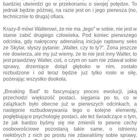
bardziej utwierdzi go w przekonaniu o swojej potędze. To
jednak będzie później, na razie jest on i jego pierwsza (no,
technicznie to druga) ofiara.
Krazy-8 mówi Walterowi, że nie ma „tego” w sobie, nie jest w
stanie zabić drugiego człowieka. Pod koniec pierwszego
odcinka, gdy nakręcony adrenaliną inicjuje raptowny seks
ze Skylar, słyszy pytanie: „Walter, czy to ty?”. Żona jeszcze
nie dowierza, ale my już wiemy, że to nie jest inny Walter, to
jest prawdziwy Walter, coś, o czym on sam nie zdawał sobie
sprawy, drzemiące dotąd głęboko w nim, zostało
rozbudzone i od teraz będzie już tylko rosło w siłę,
pożerając wszystko dookoła.
„Breaking Bad” to fascynujący proces ewolucji, jaką
przechodzi większość postaci, sięgania po to, co w
zalążkach było obecne już w pierwszych odcinkach, a
następnie rozbudowywania tego o kolejne elementy,
pogłębiające psychologię postaci, ale też świadczące o tym,
że jak bardzo byśmy się nie zmienili to pewne cechy
osobowościowe pozostaną takie same, o istnieniu
niektórych z nich po prostu nie zdawaliśmy sobie sprawy.