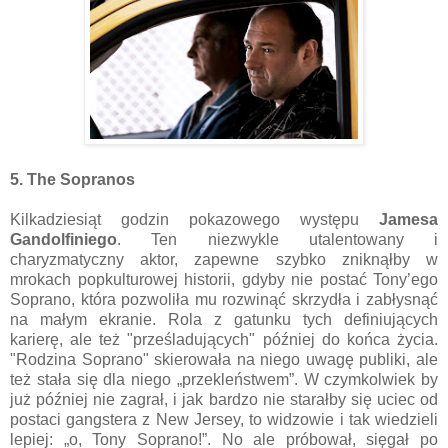
5. The Sopranos
Kilkadziesiąt godzin pokazowego występu
Jamesa
Gandolfiniego
. Ten niezwykle utalentowany i
charyzmatyczny aktor, zapewne szybko zniknąłby w
mrokach popkulturowej historii, gdyby nie postać Tony’ego
Soprano, która pozwoliła mu rozwinąć skrzydła i zabłysnąć
na małym ekranie. Rola z gatunku tych definiujących
karierę, ale też "prześladujących" później do końca życia.
"Rodzina Soprano" skierowała na niego uwagę publiki, ale
też stała się dla niego „przekleństwem”. W czymkolwiek by
już później nie zagrał, i jak bardzo nie starałby się uciec od
postaci gangstera z New Jersey, to widzowie i tak wiedzieli
lepiej: „o, Tony Soprano!”. No ale próbował, sięgał po