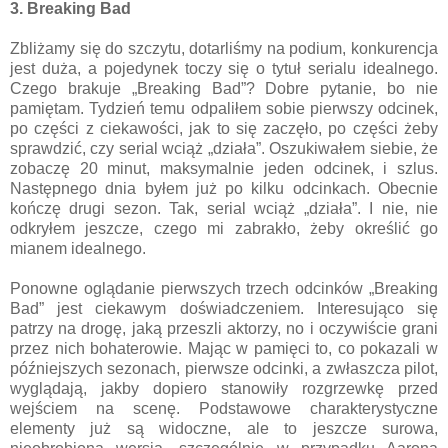
3. Breaking Bad
Zbliżamy się do szczytu, dotarliśmy na podium, konkurencja
jest duża, a pojedynek toczy się o tytuł serialu idealnego.
Czego brakuje „Breaking Bad”? Dobre pytanie, bo nie
pamiętam. Tydzień temu odpaliłem sobie pierwszy odcinek,
po części z ciekawości, jak to się zaczęło, po części żeby
sprawdzić, czy serial wciąż „działa”. Oszukiwałem siebie, że
zobaczę 20 minut, maksymalnie jeden odcinek, i szlus.
Następnego dnia byłem już po kilku odcinkach. Obecnie
kończę drugi sezon. Tak, serial wciąż „działa”. I nie, nie
odkryłem jeszcze, czego mi zabrakło, żeby określić go
mianem idealnego.
Ponowne oglądanie pierwszych trzech odcinków „Breaking
Bad” jest ciekawym doświadczeniem. Interesująco się
patrzy na drogę, jaką przeszli aktorzy, no i oczywiście grani
przez nich bohaterowie. Mając w pamięci to, co pokazali w
późniejszych sezonach, pierwsze odcinki, a zwłaszcza pilot,
wyglądają, jakby dopiero stanowiły rozgrzewkę przed
wejściem na scenę. Podstawowe charakterystyczne
elementy już są widoczne, ale to jeszcze surowa,