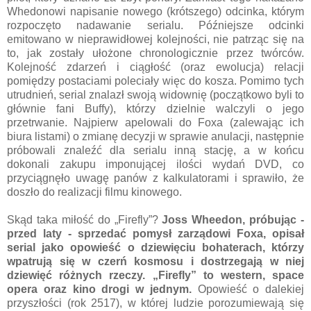
Whedonowi napisanie nowego (krótszego) odcinka, którym
rozpoczęto nadawanie serialu. Późniejsze odcinki
emitowano w nieprawidłowej kolejności, nie patrząc się na
to, jak zostały ułożone chronologicznie przez twórców.
Kolejność zdarzeń i ciągłość (oraz ewolucja) relacji
pomiędzy postaciami poleciały więc do kosza. Pomimo tych
utrudnień, serial znalazł swoją widownię (początkowo byli to
głównie fani Buffy), którzy dzielnie walczyli o jego
przetrwanie. Najpierw apelowali do Foxa (zalewając ich
biura listami) o zmianę decyzji w sprawie anulacji, następnie
próbowali znaleźć dla serialu inną stację, a w końcu
dokonali zakupu imponującej ilości wydań DVD, co
przyciągnęło uwagę panów z kalkulatorami i sprawiło, że
doszło do realizacji filmu kinowego.
Skąd taka miłość do „Firefly”?
Joss Wheedon, próbując -
przed laty - sprzedać pomysł zarządowi Foxa, opisał
serial jako opowieść o dziewięciu bohaterach, którzy
wpatrują się w czerń kosmosu i dostrzegają w niej
dziewięć różnych rzeczy. „Firefly” to western, space
opera oraz kino drogi w jednym.
Opowieść o dalekiej
przyszłości (rok 2517), w której ludzie porozumiewają się