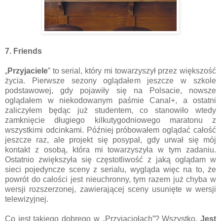
7. Friends
„
Przyjaciele
” to serial, który mi towarzyszył przez większość
życia. Pierwsze sezony oglądałem jeszcze w szkole
podstawowej, gdy pojawiły się na Polsacie, nowsze
oglądałem w niekodowanym paśmie Canal+, a ostatni
zaliczyłem będąc już studentem, co stanowiło wtedy
zamknięcie długiego kilkutygodniowego maratonu z
wszystkimi odcinkami. Później próbowałem oglądać całość
jeszcze raz, ale projekt się posypał, gdy urwał się mój
kontakt z osobą, która mi towarzyszyła w tym zadaniu.
Ostatnio zwiększyła się częstotliwość z jaką oglądam w
sieci pojedyncze sceny z serialu, wygląda więc na to, że
powrót do całości jest nieuchronny, tym razem już chyba w
wersji rozszerzonej, zawierającej sceny usunięte w wersji
telewizyjnej.
Co jest takiego dobrego w „Przyjaciołach”? Wszystko.
Jest