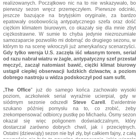
realizowanych. Początkowo nic na to nie wskazywało, bo
pierwszy sezon wręcz przemęczyłem. Pierwsze odcinki,
jeszcze bazujące na brytyjskim oryginale, za bardzo
epatowały osobowością antypatycznego szefa oraz dość
ciężkim klimatem biurowym, co okazały się dla mnie zbyt
ciężkostrawne. W sumie to chyba jedynie niezrozumiałe
samozaparcie pozwoliło mi dobrnąć do drugiego sezonu, w
którym to na scenę wkroczyli już amerykańscy scenarzyści.
Gdy tylko wersja U.S. zaczęła iść własnym torem, serial
od razu nabrał wiatru w żagle, antypatyczny szef przestał
męczyć, zaczął natomiast bawić, ciężki klimat biurowy
ustąpił ciepłej obserwacji ludzkich dziwactw, a poziom
dobrego nastroju u widza podskoczył pod sam sufit.
„
The Office
” już do samego końca zachowało wysoki
poziom, aczkolwiek serial wyraźnie ucierpiał, gdy w
siódmym sezonie odszedł
Steve Carell
. Ewidentnie
szukano później pomysłu na to, co zrobić, żeby
zrekompensować odbiorcy pustkę po Michaelu. Ósmy sezon
okazał się więc poligonem doświadczalnym, który
dostarczał zarówno dobrych chwil, jak i przeciętnych.
Ostatni (dziewiąty) sezon nie był zły, był całkiem fajny, z całą