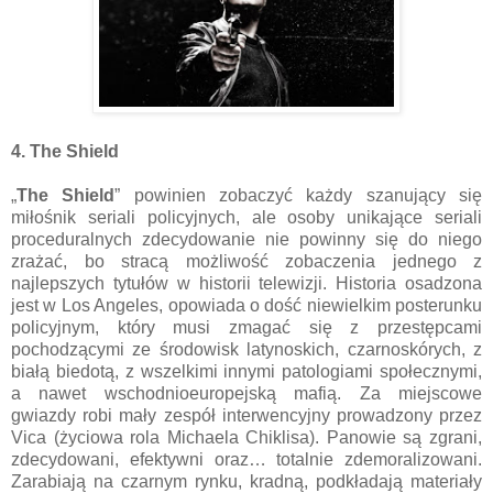
4. The Shield
„
The Shield
” powinien zobaczyć każdy szanujący się
miłośnik seriali policyjnych, ale osoby unikające seriali
proceduralnych zdecydowanie nie powinny się do niego
zrażać, bo stracą możliwość zobaczenia jednego z
najlepszych tytułów w historii telewizji. Historia osadzona
jest w Los Angeles, opowiada o dość niewielkim posterunku
policyjnym, który musi zmagać się z przestępcami
pochodzącymi ze środowisk latynoskich, czarnoskórych, z
białą biedotą, z wszelkimi innymi patologiami społecznymi,
a nawet wschodnioeuropejską mafią. Za miejscowe
gwiazdy robi mały zespół interwencyjny prowadzony przez
Vica (życiowa rola Michaela Chiklisa). Panowie są zgrani,
zdecydowani, efektywni oraz… totalnie zdemoralizowani.
Zarabiają na czarnym rynku, kradną, podkładają materiały