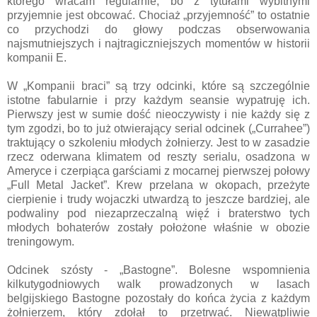
którego wracam regularnie, bo z tytułami wybitnymi
przyjemnie jest obcować. Chociaż „przyjemność” to ostatnie
co przychodzi do głowy podczas obserwowania
najsmutniejszych i najtragiczniejszych momentów w historii
kompanii E.
W „Kompanii braci” są trzy odcinki, które są szczególnie
istotne fabularnie i przy każdym seansie wypatruję ich.
Pierwszy jest w sumie dość nieoczywisty i nie każdy się z
tym zgodzi, bo to już otwierający serial odcinek („Currahee”)
traktujący o szkoleniu młodych żołnierzy. Jest to w zasadzie
rzecz oderwana klimatem od reszty serialu, osadzona w
Ameryce i czerpiąca garściami z mocarnej pierwszej połowy
„Full Metal Jacket”. Krew przelana w okopach, przeżyte
cierpienie i trudy wojaczki utwardzą to jeszcze bardziej, ale
podwaliny pod niezaprzeczalną więź i braterstwo tych
młodych bohaterów zostały położone właśnie w obozie
treningowym.
Odcinek szósty - „Bastogne”. Bolesne wspomnienia
kilkutygodniowych walk prowadzonych w lasach
belgijskiego Bastogne pozostały do końca życia z każdym
żołnierzem, który zdołał to przetrwać. Niewątpliwie