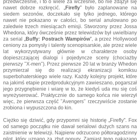
przedwcześnie, i to o wiele za wcześnie, bo nie zdążył się
nawet dobrze rozkręcić. „
Firefly
” było zaplanowane na
siedem sezonów, doczekało się tylko jednego, którego
nawet nie pokazano w całości, bo serial anulowano po
zaledwie trzech miesiącach emisji. Stworzony przez Jossa
Whedona, który ówcześnie przez telewidzów był uwielbiany
za serial „
Buffy: Postrach Wampirów
”, a przez Hollywood
ceniony za pomysły i talenty scenopisarskie, ale przez wiele
lat wykorzystywany głównie w charakterze osoby
dopieszczającej dialogi i pojedyncze sceny (chociażby
pierwszy "X-men"). Przez pierwsze 20 lat w branży Whedon
przymierzał się do realizacji ekranizacji komiksu
superbohaterskiego wiele razy. Każdy kolejny projekt, które
na jakimś etapie przedprodukcyjnym zawieszano, pogarszał
jego przygnębienie i wiarę w to, że kiedyś uda mu się coś
wyreżyserować. Praktycznie do samego końca nie wierzył
więc, że pierwsza część "Avengers" rzeczywiście zostanie
zrobiona i wypuszczona do kin.
Ciężko się dziwić, gdy przypomni się historię „Firefly”. Fox
od samego początku nie dawał serialowi dużych szans na
zaistnienie w telewizji. Najpierw odrzucono półtoragodzinny
pilot, który uznano za zbyt ponury. Zamiast tego nakazano