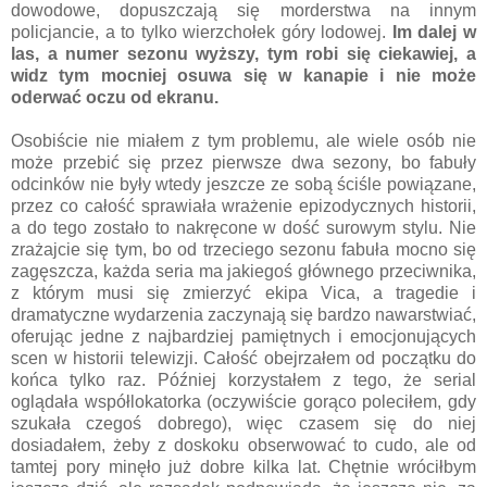
dowodowe, dopuszczają się morderstwa na innym
policjancie, a to tylko wierzchołek góry lodowej.
Im dalej w
las, a numer sezonu wyższy, tym robi się ciekawiej, a
widz tym mocniej osuwa się w kanapie i nie może
oderwać oczu od ekranu.
Osobiście nie miałem z tym problemu, ale wiele osób nie
może przebić się przez pierwsze dwa sezony, bo fabuły
odcinków nie były wtedy jeszcze ze sobą ściśle powiązane,
przez co całość sprawiała wrażenie epizodycznych historii,
a do tego zostało to nakręcone w dość surowym stylu. Nie
zrażajcie się tym, bo od trzeciego sezonu fabuła mocno się
zagęszcza, każda seria ma jakiegoś głównego przeciwnika,
z którym musi się zmierzyć ekipa Vica, a tragedie i
dramatyczne wydarzenia zaczynają się bardzo nawarstwiać,
oferując jedne z najbardziej pamiętnych i emocjonujących
scen w historii telewizji. Całość obejrzałem od początku do
końca tylko raz. Później korzystałem z tego, że serial
oglądała współlokatorka (oczywiście gorąco poleciłem, gdy
szukała czegoś dobrego), więc czasem się do niej
dosiadałem, żeby z doskoku obserwować to cudo, ale od
tamtej pory minęło już dobre kilka lat. Chętnie wróciłbym